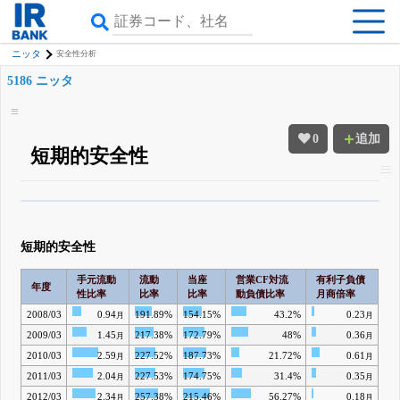
ニッタ
安全性分析
5186 ニッタ
0
追加
短期的安全性
β版IRBANKでは、
8月24日まで完全無料
四半期業績・決算の進捗
がさらに
詳しく見られる
無料でβ版をはじめる
短期的安全性
登録すると永久30%OFFと米株版の先行利用も付きます
手元流動
流動
当座
営業CF対流
有利子負債
年度
性比率
比率
比率
動負債比率
月商倍率
2008/03
0.94
191.89%
154.15%
43.2%
0.23
月
月
2009/03
1.45
217.38%
172.79%
48%
0.36
月
月
2010/03
2.59
227.52%
187.73%
21.72%
0.61
月
月
2011/03
2.04
227.53%
174.75%
31.4%
0.35
月
月
2012/03
2.34
257.38%
215.46%
56.27%
0.18
月
月