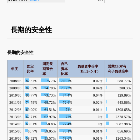
長期的安全性
長期的安全性
固定長
自己
固定
負債資本倍率
営業CF対有
年度
期適合
資本
比率
（D/Eレシオ）
利子負債倍率
率
比率
2008/03
82.37%
75.7%
70.92%
0.02
588.77%
倍
2009/03
82.57%
74.79%
73.23%
0.04
300.3%
倍
2010/03
80.77%
73.73%
74.4%
0.04
129.89%
倍
2011/03
74.78%
68.72%
72.6%
0.02
445.86%
倍
2012/03
69.99%
64.51%
74%
0.01
1308.65%
倍
2013/03
67.71%
62.97%
77%
0
2378.57%
倍
2014/03
63.01%
58.8%
77.4%
0
3687.98%
倍
2015/03
63.7%
59.05%
78.1%
0.01
856.69%
倍
2016/03
59.32%
55.57%
79.6%
0.01
1263.34%
倍