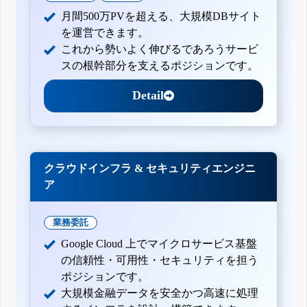
月間500万PVを超える、大規模DBサイト
を運営できます。
これから勢いよく伸びるであろうサービ
スの根幹部分を支えるポジションです。
Detail
クラウドインフラ & セキュリティエンジニ
ア
業務委託
Google Cloud 上でマイクロサービス基盤
の信頼性・可用性・セキュリティを担う
ポジションです。
大規模金融データを安全かつ高速に処理