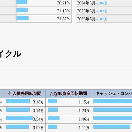
20.21%
2024年3月
-0.04回
21.15%
2025年3月
-0.02回
21.82%
2026年3月
-0.02回
イクル
仕入債務回転期間
たな卸資産回転期間
キャッシュ・コン
3.18
1.15
月
月
月
3.14
1.23
月
月
月
3.54
1.46
月
月
月
3.07
1.11
月
月
月