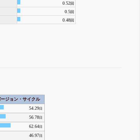
0.52
回
0.5
回
0.48
回
バージョン・サイクル
54.29
日
56.78
日
62.64
日
46.97
日