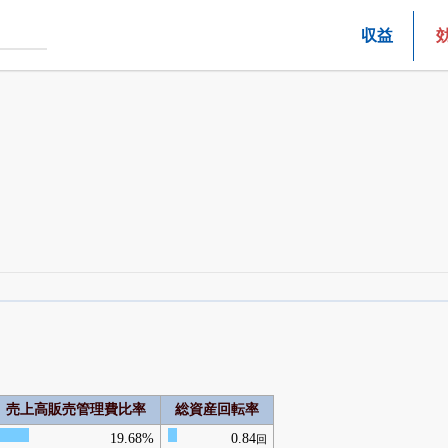
収益
四半期業績・決算の進捗
がさらに詳しく見られる
24日まで完全無料
でβ版をはじめる
OFFと米株版の先行利用も付きます
売上高販売管理費比率
総資産回転率
19.68%
0.84
回