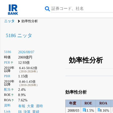
ニッタ
効率性分析
5186 ニッタ
5186
2026/08/07
時価
2069億円
効率性分析
PER
12.93倍
予
2010年
6.41-50.62倍
以降
（2010-2026年）
PBR
1.15倍
β版IRBANKでは、
8月
2010年
0.46-1.45倍
以降
（2010-2026年）
無料
配当
2.4%
予
効率性分析
登録すると永久30%
ROE
8.9%
予
ROA
7.62%
予
年度
ROE
ROA
資料
有報
大量
適時
2008/03
11.5%
8.16%
Link
IR
決算
業績