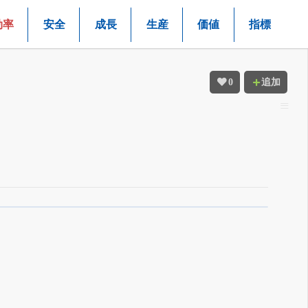
効率
安全
成長
生産
価値
指標
0
追加