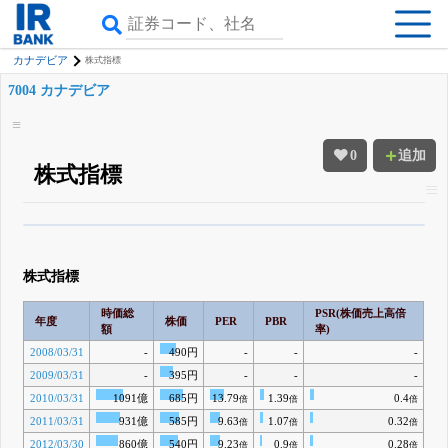
カナデビア
株式指標
7004 カナデビア
0
追加
株式指標
β版IRBANKでは、
8月24日まで完全無料
四半期業績・決算の進捗
がさらに
詳しく見られる
無料でβ版をはじめる
株式指標
登録すると永久30%OFFと米株版の先行利用も付きます
時価総
PSR(株価売上高倍
年度
株価
PER
PBR
額
率)
2008/03/31
-
490円
-
-
-
2009/03/31
-
395円
-
-
-
2010/03/31
1091億
685円
13.79
1.39
0.4
倍
倍
倍
2011/03/31
931億
585円
9.63
1.07
0.32
倍
倍
倍
2012/03/30
860億
540円
9.23
0.9
0.28
倍
倍
倍