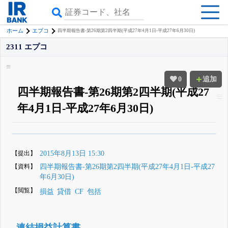
ホーム
エプコ
四半期報告書-第26期第2四半期(平成27年4月1日-平成27年6月30日)
2311 エプコ
0
追加
四半期報告書-第26期第2四半期(平成27
年4月1日-平成27年6月30日)
β版IRBANKでは、
8月24日まで完全無料
四半期業績・決算の進捗
がさらに
詳しく見られる
無料でβ版をはじめる
【提出】
2015年8月13日 15:30
登録すると永久30%OFFと米株版の先行利用も付きます
【資料】
四半期報告書-第26期第2四半期(平成27年4月1日-平成27
年6月30日)
【閲覧】
損益
貸借
CF
包括
連結損益計算書