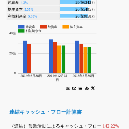
純資産
29億6242万
-4.3%
株主資本
26億5495万
-5.35%
利益剰余金
26億3858万
-5.38%
総資産
純資産
株主資本
利益剰余金
40億
20億
0
2014年6月30日
2014年12月31
2015年6月30日
日
連結キャッシュ・フロー計算書
（連結）営業活動によるキャッシュ・フロー
142.22%