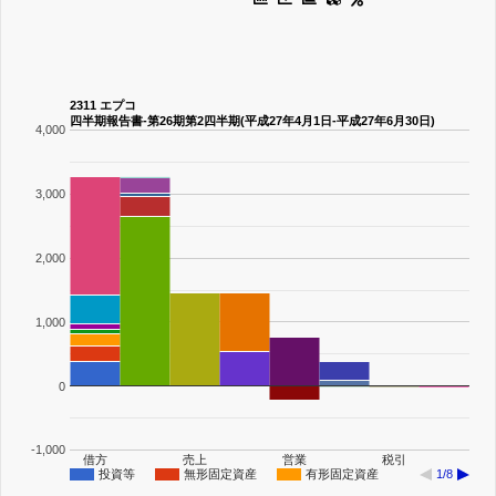
2311 エプコ
四半期報告書-第26期第2四半期(平成27年4月1日-平成27年6月30日)
4,000
3,000
2,000
1,000
0
-1,000
借方
売上
営業
税引
投資等
無形固定資産
有形固定資産
1/8