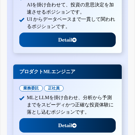
四半期報告書-第25期第3四半期(平成26年7月1日-平成26年9
AIを掛け合わせて、投資の意思決定を加
月30日)
速させるポジションです。
四半期報告書-第25期第2四半期(平成26年1月1日-平成26年6
UI からデータベースまで一貫して関われ
月30日)
四半期報告書-第25期第1四半期(平成26年1月1日-平成26年3
るポジションです。
月31日)
有価証券報告書-第24期(平成25年1月1日-平成25年12月31日)
Detail
四半期報告書-第24期第3四半期(平成25年7月1日-平成25年9
月30日)
四半期報告書-第24期第2四半期(平成25年4月1日-平成25年6
月30日)
四半期報告書-第24期第1四半期(平成25年1月1日-平成25年3
月31日)
プロダクトMLエンジニア
有価証券報告書-第23期(平成24年2月1日-平成24年12月31日)
四半期報告書-第23期第3四半期(平成24年8月1日-平成24年10
月31日)
業務委託
正社員
四半期報告書-第23期第2四半期(平成24年5月1日-平成24年7
月31日)
MLとLLMを掛け合わせ、分析から予測
訂正四半期報告書-第23期第1四半期(平成24年2月1日-平成24
までをスピーディかつ正確な投資体験に
年4月30日)
落とし込むポジションです。
四半期報告書-第23期第1四半期(平成24年2月1日-平成24年4
月30日)
有価証券報告書-第22期(平成23年2月1日-平成24年1月31日)
Detail
四半期報告書-第22期第3四半期(平成23年8月1日-平成23年10
月31日)