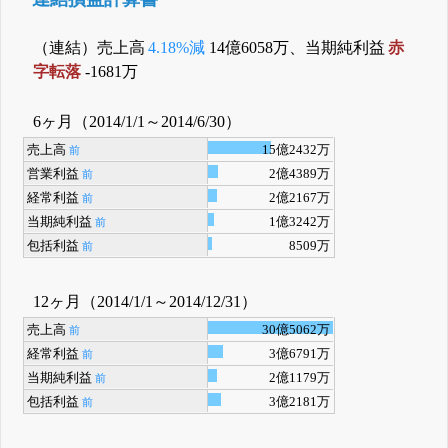
（連結）売上高
4.18%減
14億6058万、当期純利益
赤
字転落
-1681万
6ヶ月（2014/1/1～2014/6/30）
売上高
15億2432万
前
営業利益
2億4389万
前
経常利益
2億2167万
前
当期純利益
1億3242万
前
包括利益
8509万
前
12ヶ月（2014/1/1～2014/12/31）
売上高
30億5062万
前
経常利益
3億6791万
前
当期純利益
2億1179万
前
包括利益
3億2181万
前