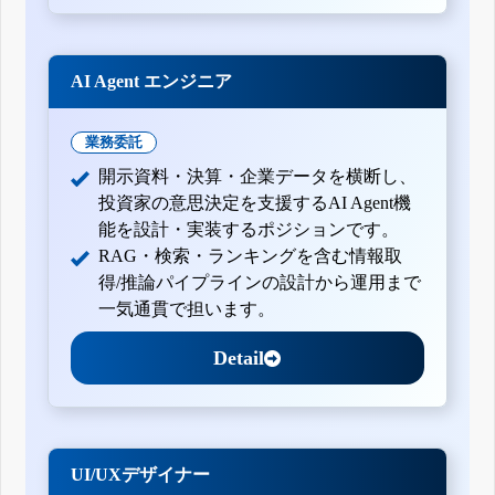
四半期報告書-第22期第2四半期(平成23年5月1日-平成23年7
月31日)
四半期報告書-第22期第1四半期(平成23年2月1日-平成23年4
月30日)
AI Agent エンジニア
有価証券報告書-第21期(平成22年2月1日-平成23年1月31日)
四半期報告書-第21期第3四半期(平成22年8月1日-平成22年10
月31日)
業務委託
有価証券報告書-第20期(平成21年2月1日-平成22年1月31日)
開示資料・決算・企業データを横断し、
有価証券報告書-第19期(平成20年2月1日-平成21年1月31日)
投資家の意思決定を支援するAI Agent機
能を設計・実装するポジションです。
RAG・検索・ランキングを含む情報取
得/推論パイプラインの設計から運用まで
一気通貫で担います。
Detail
UI/UXデザイナー