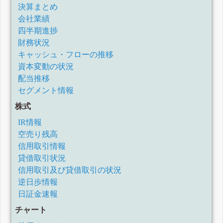
30日)
決算まとめ
四半期報告書-第32期第2四半期(令和3年4月1日-令和3年6月
会社業績
30日)
四半期報告書-第32期第1四半期(令和3年1月1日-令和3年3月
四半期進捗
31日)
財務状況
有価証券報告書-第31期(令和2年1月1日-令和2年12月31日)
キャッシュ・フローの推移
四半期報告書-第31期第3四半期(令和2年7月1日-令和2年9月
30日)
資本変動の状況
四半期報告書-第31期第2四半期(令和2年4月1日-令和2年6月
配当推移
30日)
セグメント情報
四半期報告書-第31期第1四半期(令和2年1月1日-令和2年3月
31日)
株式
有価証券報告書-第30期(平成31年1月1日-令和1年12月31日)
四半期報告書-第30期第3四半期(令和1年7月1日-令和1年9月
IR情報
30日)
空売り残高
四半期報告書-第30期第2四半期(平成31年4月1日-令和1年6月
30日)
信用取引情報
四半期報告書-第30期第1四半期(平成31年1月1日-平成31年3
貸借取引状況
月31日)
信用取引及び貸借取引の状況
有価証券報告書-第29期(平成30年1月1日-平成30年12月31日)
逆日歩情報
四半期報告書-第29期第3四半期(平成30年7月1日-平成30年9
月30日)
日証金速報
四半期報告書-第29期第2四半期(平成30年4月1日-平成30年6
月30日)
チャート
四半期報告書-第29期第1四半期(平成30年1月1日-平成30年3