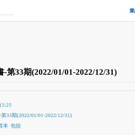
業
3期(2022/01/01-2022/12/31)
四半期業績・決算の進捗
がさらに詳しく見られる
24日まで完全無料
でβ版をはじめる
5:25
OFFと米株版の先行利用も付きます
期(2022/01/01-2022/12/31)
資本
包括