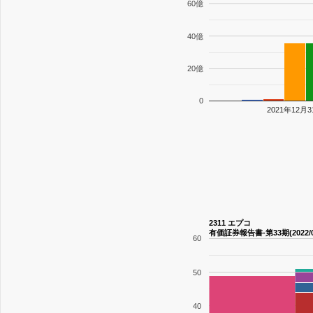
60億
40億
20億
0
2021年12月
2311 エプコ
有価証券報告書-第33期(2022/01/0
60
50
40