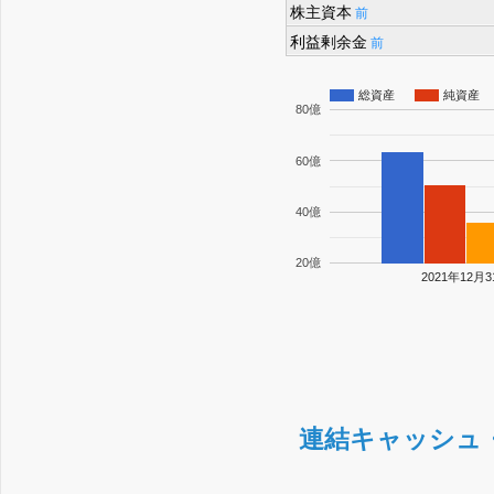
株主資本
前
利益剰余金
前
総資産
純資産
80億
60億
40億
20億
2021年12月
連結キャッシュ