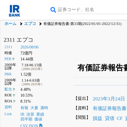
ホーム
エプコ
有価証券報告書-第33期(2022/01/01-2022/12/31)
2311 エプコ
2311
2026/08/06
時価
72億円
PER
14.44倍
予
2009年
7.18-96.15倍
有価証券報告書-第3
以降
（2009-2025年）
PBR
1.52倍
2009年
1.14-6.63倍
以降
（2009-2025年）
β版IRBANKでは、
8月
配当
4.48%
予
ROE
10.53%
予
無料
【提出】
2023年3月24日 1
ROA
8.31%
予
登録すると永久30%
資料
【資料】
有価証券報告書-第33
有報
大量
適時
Link
IR
決算
業績
【閲覧】
損益
貸借
CF
四半期
価値
CSV,JSON