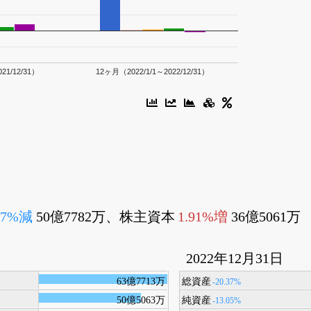
21/12/31）
12ヶ月（2022/1/1～2022/12/31）
37%減
50億7782万、株主資本
1.91%増
36億5061万
2022年12月31日
63億7713万
総資産
-20.37%
50億5063万
純資産
-13.05%