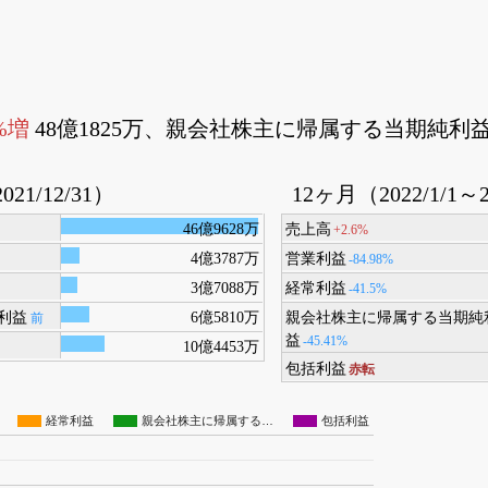
6%増
48億1825万、親会社株主に帰属する当期純利
021/12/31）
12ヶ月（2022/1/1～2
46億9628万
売上高
+2.6%
4億3787万
営業利益
-84.98%
3億7088万
経常利益
-41.5%
利益
6億5810万
親会社株主に帰属する当期純
前
益
-45.41%
10億4453万
包括利益
赤転
経常利益
親会社株主に帰属する…
包括利益