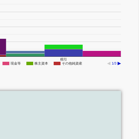
税引
現金等
株主資本
その他純資産
1/3