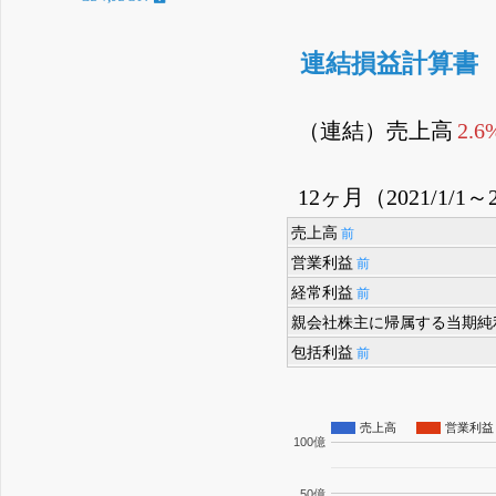
連結損益計算書
（連結）売上高
2.
12ヶ月（2021/1/1～2
売上高
前
営業利益
前
経常利益
前
親会社株主に帰属する当期純
包括利益
前
売上高
営業利益
100億
50億