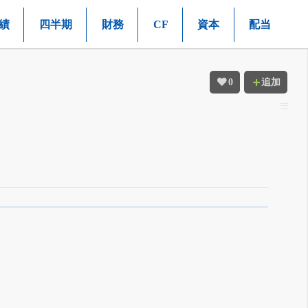
績
四半期
財務
CF
資本
配当
0
追加