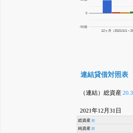
0
-50億
12ヶ月（2021/1/1～20
連結貸借対照表
（連結）総資産
20.
2021年12月31日
総資産
前
純資産
前