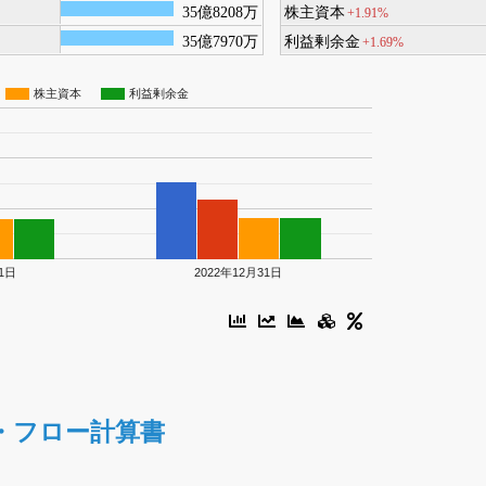
35億8208万
株主資本
+1.91%
35億7970万
利益剰余金
+1.69%
株主資本
利益剰余金
31日
2022年12月31日
・フロー計算書