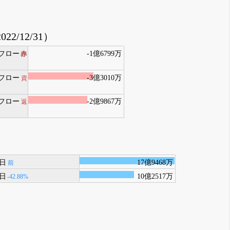
022/12/31）
フロー
-1億6799万
赤
フロー
-3億3010万
資
フロー
-2億9867万
返
1日
17億9468万
前
1日
10億2517万
-42.88%