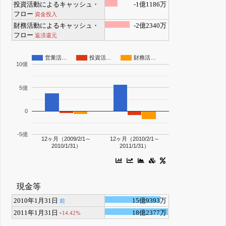
投資活動によるキャッシュ・
-1億1186万
フロー
資金投入
財務活動によるキャッシュ・
-2億2340万
フロー
返済還元
営業活…
投資活…
財務活…
10億
5億
0
-5億
12ヶ月（2009/2/1～
12ヶ月（2010/2/1～
2010/1/31）
2011/1/31）
現金等
2010年1月31日
15億9393万
前
2011年1月31日
18億2377万
+14.42%