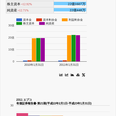
株主資本
22億1607万
+12.92%
純資産
22億448万
+12.71%
資本金
資本剰余金
利益剰余金
株主資本
純資産
30億
20億
10億
0
2010年1月31日
2011年1月31日
2311 エプコ
有価証券報告書-第21期(平成22年2月1日-平成23年1月31日)
30