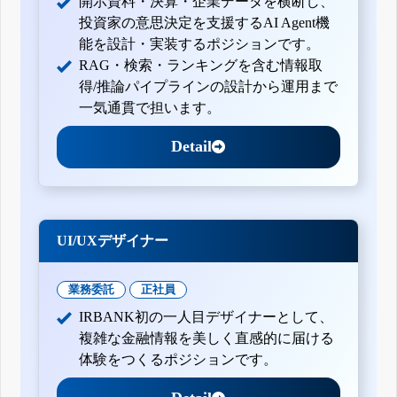
開示資料・決算・企業データを横断し、
有価証券報告書-第19期(平成20年2月1日-平成21年1月31日)
投資家の意思決定を支援するAI Agent機
能を設計・実装するポジションです。
RAG・検索・ランキングを含む情報取
得/推論パイプラインの設計から運用まで
一気通貫で担います。
Detail
UI/UXデザイナー
業務委託
正社員
IRBANK初の一人目デザイナーとして、
複雑な金融情報を美しく直感的に届ける
体験をつくるポジションです。