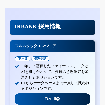
四半期報告書-第27期第3四半期(平成28年7月1日-平成28年9
月30日)
四半期報告書-第27期第2四半期(平成28年4月1日-平成28年6
月30日)
四半期報告書-第28期第1四半期(平成28年1月1日-平成28年3
月31日)
IRBANK 採用情報
有価証券報告書-第26期(平成27年1月1日-平成27年12月31日)
四半期報告書-第26期第3四半期(平成27年7月1日-平成27年9
月30日)
四半期報告書-第26期第2四半期(平成27年4月1日-平成27年6
月30日)
フルスタックエンジニア
四半期報告書-第26期第1四半期(平成27年1月1日-平成27年3
月31日)
訂正有価証券報告書-第25期(平成26年1月1日-平成26年12月
正社員
業務委託
31日)
10年以上蓄積したファイナンスデータと
有価証券報告書-第25期(平成26年1月1日-平成26年12月31日)
四半期報告書-第25期第3四半期(平成26年7月1日-平成26年9
AIを掛け合わせて、投資の意思決定を加
月30日)
速させるポジションです。
四半期報告書-第25期第2四半期(平成26年1月1日-平成26年6
UI からデータベースまで一貫して関われ
月30日)
四半期報告書-第25期第1四半期(平成26年1月1日-平成26年3
るポジションです。
月31日)
有価証券報告書-第24期(平成25年1月1日-平成25年12月31日)
Detail
四半期報告書-第24期第3四半期(平成25年7月1日-平成25年9
月30日)