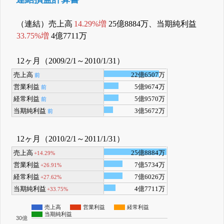
（連結）売上高
14.29%増
25億8884万、当期純利益
33.75%増
4億7711万
12ヶ月（2009/2/1～2010/1/31）
売上高
22億6507万
前
営業利益
5億9674万
前
経常利益
5億9570万
前
当期純利益
3億5672万
前
12ヶ月（2010/2/1～2011/1/31）
売上高
25億8884万
+14.29%
営業利益
7億5734万
+26.91%
経常利益
7億6026万
+27.62%
当期純利益
4億7711万
+33.75%
売上高
営業利益
経常利益
当期純利益
30億