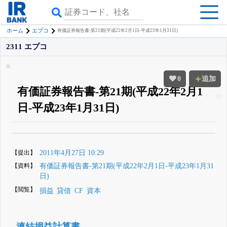
ホーム
エプコ
有価証券報告書-第21期(平成22年2月1日-平成23年1月31日)
2311 エプコ
0
追加
有価証券報告書-第21期(平成22年2月1
日-平成23年1月31日)
β版IRBANKでは、
8月24日まで完全無料
四半期業績・決算の進捗
がさらに
詳しく見られる
無料でβ版をはじめる
【提出】
2011年4月27日 10:29
登録すると永久30%OFFと米株版の先行利用も付きます
【資料】
有価証券報告書-第21期(平成22年2月1日-平成23年1月31
日)
【閲覧】
損益
貸借
CF
資本
連結損益計算書