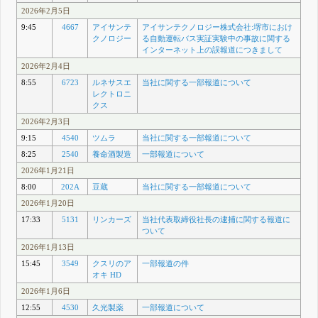
2026年2月5日
9:45
4667
アイサンテ
アイサンテクノロジー株式会社:堺市におけ
クノロジー
る自動運転バス実証実験中の事故に関する
インターネット上の誤報道につきまして
2026年2月4日
8:55
6723
ルネサスエ
当社に関する一部報道について
レクトロニ
クス
2026年2月3日
9:15
4540
ツムラ
当社に関する一部報道について
8:25
2540
養命酒製造
一部報道について
2026年1月21日
8:00
202A
豆蔵
当社に関する一部報道について
2026年1月20日
17:33
5131
リンカーズ
当社代表取締役社長の逮捕に関する報道に
ついて
2026年1月13日
15:45
3549
クスリのア
一部報道の件
オキ HD
2026年1月6日
12:55
4530
久光製薬
一部報道について