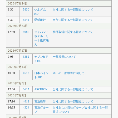
2026年7月24日
8:30
5830
いよぎん
当社に関する一部報道について
HD
8:30
8541
愛媛銀行
当行に関する一部報道について
2026年7月23日
12:30
8985
ジャパン・
物件取得に関する報道について
ホテル・リ
ート投資法
人
2026年7月17日
9:05
3382
セブン&ア
一部報道について
イHD
2026年7月13日
10:30
4612
日本ペイン
本日の一部報道に関して
ト HD
2026年7月3日
17:30
543A
ARCHION
当社に関する一部報道について
2026年7月2日
17:10
4812
電通総研
当社に関する一部報道について
16:35
4324
電通グルー
当社および当社グループ会社に関する一部
プ
報道について
2026年7月1日