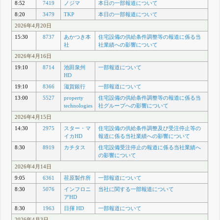
8:52
7419
ノジマ
本日の一部報道について
8:20
3479
TKP
本日の一部報道について
2026年4月20日
15:30
8737
あかつき本
住宅設備の供給条件調整等の報道に係る当
社
社業績への影響について
2026年4月16日
19:10
8714
池田泉州
一部報道について
HD
19:10
8366
滋賀銀行
一部報道について
13:00
5527
property
住宅設備の供給条件調整等の報道に係る当
technologies
社グループへの影響について
2026年4月15日
14:30
2975
スター・マ
住宅設備の供給条件調整及び受注停止等の
イカHD
報道に係る当社業績への影響について
8:30
8919
カチタス
住宅設備受注停止の報道に係る当社業績へ
の影響について
2026年4月14日
9:05
6361
荏原製作所
一部報道について
8:30
5076
インフロニ
当社に関する一部報道について
アHD
8:30
1963
日揮 HD
一部報道について
2026年4月3日