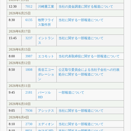
12:30
7012
川崎重工業
当社の資金調達に関する報道について
2026年6月25日
8:30
6135
牧野フライ
当社に関する一部報道について
ス製作所
2026年6月17日
15:45
3237
イントラン
当社に関する一部報道について
ス
2026年6月15日
8:00
3987
エコモット
当社代表取締役に関する一部報道について
2026年6月12日
8:50
1808
長谷工コー
公正取引委員会による当社子会社への行政
ポレーショ
処分に関する一部報道について
ン
2026年6月11日
9:45
2181
パーソル
一部報道について
HD
2026年6月10日
9:05
7936
アシックス
当社に関する一部報道について
2026年6月4日
8:10
2730
エディオン
当社に関する一部報道について
8:10
9831
ヤマダ HD
当社に関する一部報道について