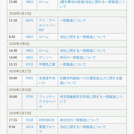
15:00
6963
ローム
(開示事項の経過)当社に関する一部報道につ
いて
2026年3月13日
11:10
6035
アイ・アー
一部報道について
ルジャパン
HD
8:45
6963
ローム
当社に関する一部報道について
2026年3月6日
14:30
6963
ローム
当社に関する一部報道について
14:00
6902
デンソー
本日の一部報道について
12:15
6703
沖電気工業
一部報道について
2026年2月27日
10:00
9085
北海道中央
札幌市内路線バスの運賃値上げに関する報
バス
道について
2026年2月20日
10:00
8789
フィンテッ
埼玉県飯能市元市長に関する一部報道につ
クグローバ
いて
ル
2026年2月13日
17:55
9338
INFORICH
本日付の一部報道について
9:16
4324
電通グルー
当社に関する一部報道について
プ