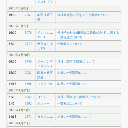
クスセブン
2026年5月8日
19:00
7267
本田技研工
当社業績等に関する一部報道について
業
2026年5月7日
16:00
5076
インフロニ
当社子会社(前田建設工業株式会社)に関する
アHD
一部報道について
8:50
7173
東京きらぼ
一部報道について
し FG
2026年4月28日
16:00
6740
ジャパンデ
当社に関する報道について
ィスプレイ
15:00
9021
西日本旅客
本日の一部報道について
鉄道
14:15
8308
りそな HD
本日の一部報道について
2026年4月27日
8:50
6963
ローム
当社に関する一部報道について
8:45
6902
デンソー
一部報道について
2026年4月23日
14:15
2371
カカクコム
本日の一部報道について
2026年4月21日