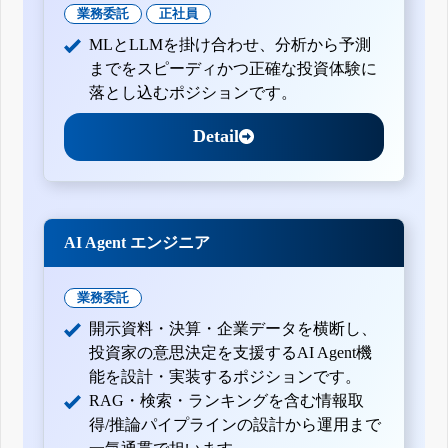
業務委託
正社員
MLとLLMを掛け合わせ、分析から予測
までをスピーディかつ正確な投資体験に
落とし込むポジションです。
Detail
AI Agent エンジニア
業務委託
開示資料・決算・企業データを横断し、
投資家の意思決定を支援するAI Agent機
能を設計・実装するポジションです。
RAG・検索・ランキングを含む情報取
得/推論パイプラインの設計から運用まで