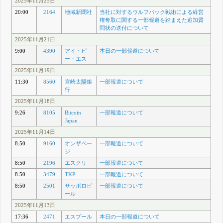
2025年11月25日
20:00
2164
地域新聞社
当社に対するウルフパック戦術による経営
権奪取に関する一部報道を踏まえた追加質
問状の送付について
2025年11月21日
9:00
4390
アイ・ピ
本日の一部報道について
ー・エス
2025年11月19日
11:30
8560
宮崎太陽銀
一部報道について
行
2025年11月18日
9:26
8105
Bitcoin
一部報道について
Japan
2025年11月14日
8:50
9160
オンザペー
一部報道について
ジ
8:50
2196
エスクリ
一部報道について
8:50
3479
TKP
一部報道について
8:50
2501
サッポロビ
一部報道について
ール
2025年11月13日
17:36
2471
エスプール
本日の一部報道について