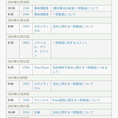
2025年12月30日
19:50
2540
養命酒製造
(開示事項の経過)一部報道について
8:30
2540
養命酒製造
一部報道について
2025年12月16日
8:00
3593
ホギメディ
当社に関する一部報道について
カル
2025年12月15日
8:30
3902
メディカ
一部報道に対するコメント
ル・デー
タ・ビジョ
ン
2025年12月12日
8:30
278A
Terra Drone
当社海外子会社に関する一部報道につきま
して
2025年12月9日
9:00
3593
ホギメディ
当社に関する一部報道について
カル
2025年11月28日
9:00
7936
アシックス
Puma買収に関する一部報道について
2025年11月27日
10:40
202A
豆蔵
当社に関する一部報道について