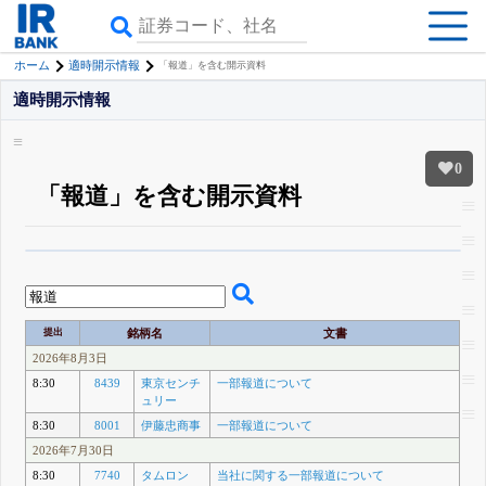
ホーム
適時開示情報
「報道」を含む開示資料
適時開示情報
0
「報道」を含む開示資料
β版IRBANKでは、
8月24日まで完全無料
銘柄スクリーニング
がさらに詳し
くできる
無料でβ版をはじめる
登録すると永久30%OFFと米株版の先行利用も付きます
提出
銘柄名
文書
2026年8月3日
8:30
8439
東京センチ
一部報道について
ュリー
8:30
8001
伊藤忠商事
一部報道について
2026年7月30日
8:30
7740
タムロン
当社に関する一部報道について