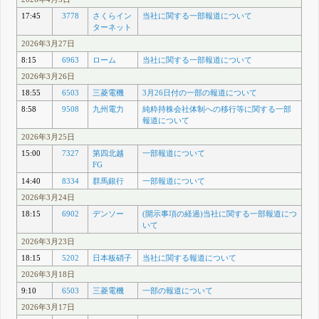
17:45
3778
さくらイン
当社に関する一部報道について
ターネット
2026年3月27日
8:15
6963
ローム
当社に関する一部報道について
2026年3月26日
18:55
6503
三菱電機
3月26日付の一部の報道について
8:58
9508
九州電力
純粋持株会社体制への移行等に関する一部
報道について
2026年3月25日
15:00
7327
第四北越
一部報道について
FG
14:40
8334
群馬銀行
一部報道について
2026年3月24日
18:15
6902
デンソー
(開示事項の経過)当社に関する一部報道につ
いて
2026年3月23日
18:15
5202
日本板硝子
当社に関する報道について
2026年3月18日
9:10
6503
三菱電機
一部の報道について
2026年3月17日