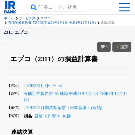
ホーム
サービス業
エプコ
有価証券報告書-第30期(平成31年1月1日-令和1年12月31日)
損益計算書
2311 エプコ
0
追加
エプコ（2311）の損益計算書
β版IRBANKでは、
8月24日まで完全無料
四半期業績・決算の進捗
がさらに
詳しく見られる
無料でβ版をはじめる
【提出】
2020年3月26日 15:04
登録すると永久30%OFFと米株版の先行利用も付きます
【資料】
有価証券報告書-第30期(平成31年1月1日-令和1年12月31
日)
【短信】
2019年12月期決算短信〔日本基準〕(連結)
【閲覧】
損益
貸借
CF
資本
包括
連結決算