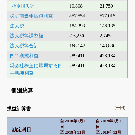
特別損失計
10,808
21,759
税引前当年度純利益
457,554
577,015
法人税
184,393
146,135
法人税等調整額
-16,250
2,745
法人税等合計
168,142
148,880
四半期純利益
289,411
428,134
親会社株主に帰属する四
289,411
428,134
半期純利益
個別決算
（千円）
損益計算書
自 2018年1月1
自 2019年1月1
日
日
勘定科目
至 2018年12月
至 2019年12月