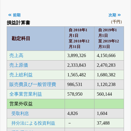
前期
次期
（千円）
損益計算書
自 2018年1
自 2019年1
月1日
月1日
勘定科目
至 2018年12
至 2019年12
月31日
月31日
売上高
3,899,326
4,150,666
売上原価
2,333,843
2,470,283
売上総利益
1,565,482
1,680,382
販売費及び一般管理費
986,531
1,120,238
全事業営業利益
578,950
560,144
営業外収益
受取利息
4,826
1,604
持分法による投資利益
－
37,488