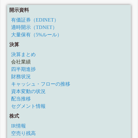
四半期報告書-第33期第3四半期(令和4年7月1日-令和4年9月
30日)
開示資料
四半期報告書-第33期第2四半期(令和4年4月1日-令和4年6月
30日)
有価証券（EDINET）
四半期報告書-第33期第1四半期(令和4年1月1日-令和4年3月
31日)
適時開示（TDNET）
有価証券報告書-第32期(令和3年1月1日-令和3年12月31日)
大量保有（5%ルール）
四半期報告書-第32期第3四半期(令和3年7月1日-令和3年9月
決算
30日)
四半期報告書-第32期第2四半期(令和3年4月1日-令和3年6月
決算まとめ
30日)
会社業績
四半期報告書-第32期第1四半期(令和3年1月1日-令和3年3月
31日)
四半期進捗
有価証券報告書-第31期(令和2年1月1日-令和2年12月31日)
財務状況
四半期報告書-第31期第3四半期(令和2年7月1日-令和2年9月
30日)
キャッシュ・フローの推移
四半期報告書-第31期第2四半期(令和2年4月1日-令和2年6月
資本変動の状況
30日)
配当推移
四半期報告書-第31期第1四半期(令和2年1月1日-令和2年3月
31日)
セグメント情報
有価証券報告書-第30期(平成31年1月1日-令和1年12月31日)
株式
四半期報告書-第30期第3四半期(令和1年7月1日-令和1年9月
30日)
IR情報
四半期報告書-第30期第2四半期(平成31年4月1日-令和1年6月
空売り残高
30日)