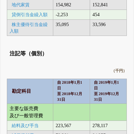
地代家賃
154,982
152,841
貸倒引当金繰入額
-2,253
454
株主優待引当金繰
35,095
33,596
入額
注記等（個別）
（千円）
自 2018年1月1
自 2019年1月1
日
日
勘定科目
至 2018年12月
至 2019年12月
31日
31日
主要な販売費
及び一般管理費
給料及び手当
223,567
278,117