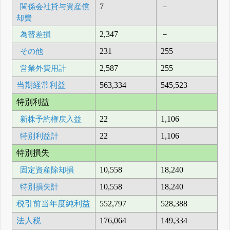
関係会社貸与資産償
7
－
却費
為替差損
2,347
－
その他
231
255
営業外費用計
2,587
255
当期経常利益
563,334
545,523
特別利益
新株予約権戻入益
22
1,106
特別利益計
22
1,106
特別損失
固定資産除却損
10,558
18,240
特別損失計
10,558
18,240
税引前当年度純利益
552,797
528,388
法人税
176,064
149,334