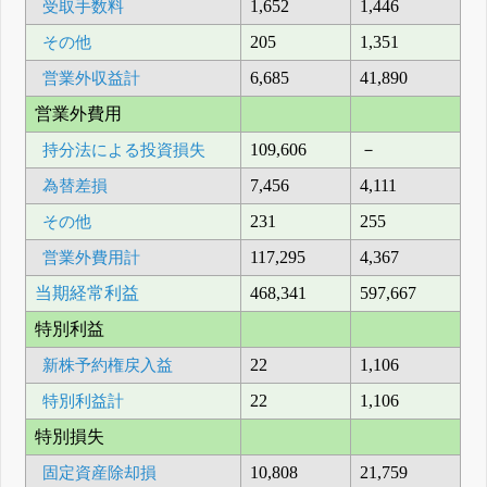
受取手数料
1,652
1,446
その他
205
1,351
営業外収益計
6,685
41,890
営業外費用
持分法による投資損失
109,606
－
為替差損
7,456
4,111
その他
231
255
営業外費用計
117,295
4,367
当期経常利益
468,341
597,667
特別利益
新株予約権戻入益
22
1,106
特別利益計
22
1,106
特別損失
固定資産除却損
10,808
21,759