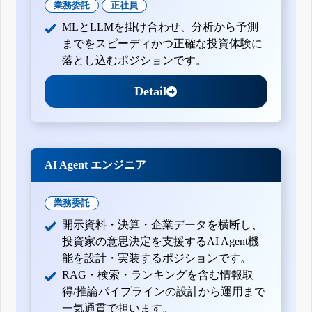
業務委託
正社員
月31日)
訂正四半期報告書-第23期第1四半期(平成24年2月1日-平成24
MLとLLMを掛け合わせ、分析から予測
年4月30日)
までをスピーディかつ正確な投資体験に
四半期報告書-第23期第1四半期(平成24年2月1日-平成24年4
月30日)
落とし込むポジションです。
有価証券報告書-第22期(平成23年2月1日-平成24年1月31日)
四半期報告書-第22期第3四半期(平成23年8月1日-平成23年10
Detail
月31日)
四半期報告書-第22期第2四半期(平成23年5月1日-平成23年7
月31日)
四半期報告書-第22期第1四半期(平成23年2月1日-平成23年4
月30日)
有価証券報告書-第21期(平成22年2月1日-平成23年1月31日)
AI Agent エンジニア
四半期報告書-第21期第3四半期(平成22年8月1日-平成22年10
月31日)
有価証券報告書-第20期(平成21年2月1日-平成22年1月31日)
業務委託
有価証券報告書-第19期(平成20年2月1日-平成21年1月31日)
開示資料・決算・企業データを横断し、
投資家の意思決定を支援するAI Agent機
能を設計・実装するポジションです。
RAG・検索・ランキングを含む情報取
得/推論パイプラインの設計から運用まで
一気通貫で担います。