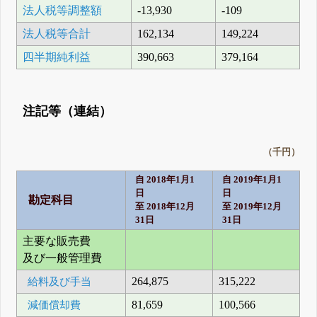
法人税等調整額
-13,930
-109
法人税等合計
162,134
149,224
四半期純利益
390,663
379,164
注記等（連結）
（千円）
自 2018年1月1
自 2019年1月1
日
日
勘定科目
至 2018年12月
至 2019年12月
31日
31日
主要な販売費
及び一般管理費
給料及び手当
264,875
315,222
減価償却費
81,659
100,566