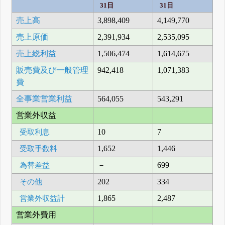
31日
31日
売上高
3,898,409
4,149,770
売上原価
2,391,934
2,535,095
売上総利益
1,506,474
1,614,675
販売費及び一般管理
942,418
1,071,383
費
全事業営業利益
564,055
543,291
営業外収益
受取利息
10
7
受取手数料
1,652
1,446
為替差益
－
699
その他
202
334
営業外収益計
1,865
2,487
営業外費用