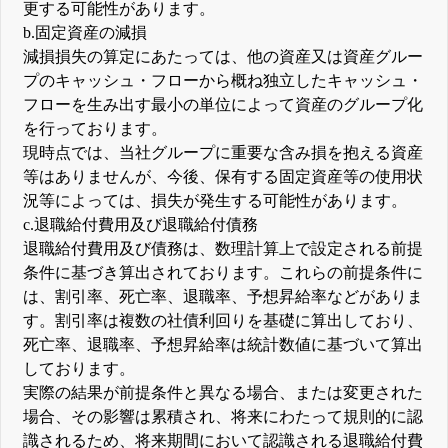
更する可能性があります。
b.固定資産の減損
減損損失の算定にあたっては、他の資産又は資産グルー
プのキャッシュ・フローから概ね独立したキャッシュ・
フローを生み出す最小の単位によって資産のグループ化
を行っております。
現時点では、当社グループに重要な含み損を抱える資産
等はありませんが、今後、保有する固定資産等の使用状
況等によっては、損失が発生する可能性があります。
c.退職給付費用及び退職給付債務
退職給付費用及び債務は、数理計算上で設定される前提
条件に基づき算出されております。これらの前提条件に
は、割引率、死亡率、退職率、予想昇給率などがありま
す。割引率は複数の社債利回りを基礎に算出しており、
死亡率、退職率、予想昇給率は統計数値に基づいて算出
しております。
実際の結果が前提条件と異なる場合、または変更された
場合、その影響は累積され、将来にわたって規則的に認
識されるため、将来期間において認識される退職給付費