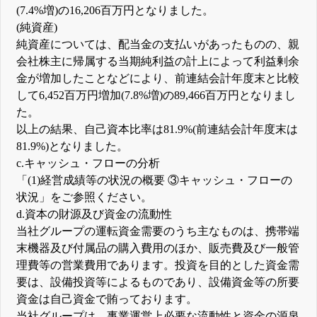
(7.4%増)の16,206百万円となりました。
(純資産)
純資産については、配当金の支払いがあったものの、親
会社株主に帰属する当期純利益の計上によって利益剰余
金が増加したことなどにより、前連結会計年度末と比較
して6,452百万円増加(7.8%増)の89,466百万円となりまし
た。
以上の結果、自己資本比率は81.9%(前連結会計年度末は
81.9%)となりました。
c.キャッシュ・フローの分析
「(1)経営成績等の状況の概要 ③キャッシュ・フローの
状況」をご参照ください。
d.資本の財源及び資金の流動性
当社グループの運転資金需要のうち主なものは、携帯端
末機器及び付属品の購入費用のほか、販売費及び一般管
理費等の営業費用であります。投資を目的とした資金需
要は、設備投資等によるものであり、設備資金等の所要
資金は自己資金で賄っております。
当社グループは、事業運営上必要な流動性と資金の源泉