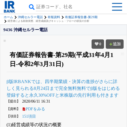
ホーム
沖縄セルラー電話
有報資料
有価証券報告書-第29期
経営者による財政状態、経営成績及びキャッシュ・フローの状況の分析
9436 沖縄セルラー電話
0
追加
有価証券報告書-第29期(平成31年4月1
日-令和2年3月31日)
β版IRBANKでは、
四半期業績・決算の進捗
がさらに詳
しく見られる
8月24日まで完全無料
無料でβ版をはじめる
登録すると永久30%OFFと米株版の先行利用も付きます
【提出】
2020/06/11 16:31
【資料】
PDFをみる
【項目】
151項目
(1)経営成績等の状況の概要