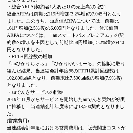
・総合ARPA(契約者1人あたりの売上高)の増加
総合ARPAは前期比219円増加(3.2%増)の7,045円となり
ました。このうち、au通信ARPAについては、前期比
161円増加(2.5%増)の6,605円となりました。付加価値
ARPAについては、「auスマートパスプレミアム」の契
約数の増加を主因として前期比58円増加(15.2%増)の440
円となりました。
・FTTH回線数の増加
「auひかりちゅら」「ひかりゆいまーる」の拡販に取り
組んだ結果、当連結会計年度末のFTTH累計回線数は
102,800回線となり、前期末比7,500回線の増加(7.9%増)
となりました。
・auでんきサービスの開始
2019年11月からサービスを開始したauでんき契約が好調
に推移し、当連結会計年度末には18,500契約となりまし
た。
(営業費用)
当連結会計年度における営業費用は、販売関連コストが