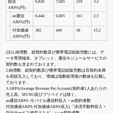
総合
6,826
7,045
219
3.2
ARPA(円)
au通信
6,444
6,605
161
2.5
ARPA(円)
付加価値
382
440
58
15.2
ARPA(円)
(注)1.純増数、総契約数及び携帯電話総販売数には、デ
ータ専用端末、タブレット、通信モジュールサービスの
契約数も含まれております。
2.純増数、総契約数及び携帯電話総販売数は百契約未満
を四捨五入しており、増減は端数処理後の数値を記載し
ております。
3.ARPA(Average Revenue Per Account):契約者1人あたりの
売上高。MVNO及びプリペイドは除く。
au通信ARPA :モバイル通信料収入 ÷ au契約者数
付加価値ARPA:付加価値ARPA収入(「決済手数料収入 +
自社サービス他収入など」) ÷ au契約者数