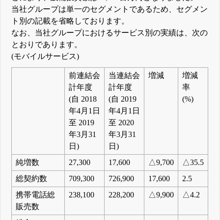
当社グループは単一のセグメントであるため、セグメン
ト別の記載を省略しております。
なお、当社グループにおけるサービス別の実績は、次の
とおりであります。
(モバイルサービス)
前連結会
当連結会
増減
増減
計年度
計年度
率
(自 2018
(自 2019
(%)
年4月1日
年4月1日
至 2019
至 2020
年3月31
年3月31
日)
日)
純増数
27,300
17,600
△9,700
△35.5
総契約数
709,300
726,900
17,600
2.5
携帯電話総
238,100
228,200
△9,900
△4.2
販売数