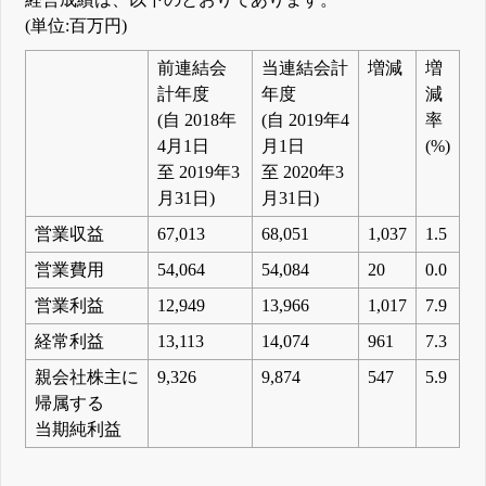
(単位:百万円)
前連結会
当連結会計
増減
増
計年度
年度
減
(自 2018年
(自 2019年4
率
4月1日
月1日
(%)
至 2019年3
至 2020年3
月31日)
月31日)
営業収益
67,013
68,051
1,037
1.5
営業費用
54,064
54,084
20
0.0
営業利益
12,949
13,966
1,017
7.9
経常利益
13,113
14,074
961
7.3
親会社株主に
9,326
9,874
547
5.9
帰属する
当期純利益