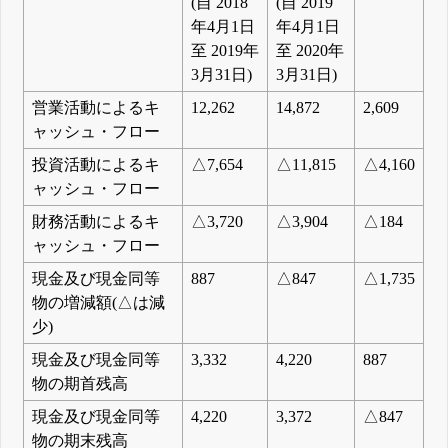
(自 2018
(自 2019
年4月1日
年4月1日
至 2019年
至 2020年
3月31日)
3月31日)
営業活動によるキ
12,262
14,872
2,609
ャッシュ・フロー
投資活動によるキ
△7,654
△11,815
△4,160
ャッシュ・フロー
財務活動によるキ
△3,720
△3,904
△184
ャッシュ・フロー
現金及び現金同等
887
△847
△1,735
物の増減額(△は減
少)
現金及び現金同等
3,332
4,220
887
物の期首残高
現金及び現金同等
4,220
3,372
△847
物の期末残高