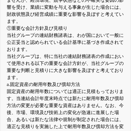
ませんが、経済環境、競争状態などの不確実な要因の影
響を受け、業績に変動を与える事象が生じた場合には、
財政状態及び経営成績に重要な影響を及ぼすと考えてい
ます。
①重要な会計方針及び見積り
当社グループの連結財務諸表は、わが国において一般に
公正妥当と認められている会計基準に基づき作成されて
おります。
当社グループは、特に当社の連結財務諸表の作成におい
て使用される以下の重要な会計方針が、当社グループの
重要な判断と見積りに大きな影響を及ぼすと考えており
ます。
a.固定資産の耐用年数及び償却方法
固定資産の耐用年数については適正に見積もっておりま
す。当連結会計年度末時点では新たに耐用年数及び償却
方法の変更が必要な重要な資産はありません。なお、今
後、市場、環境及び技術上の変化が急速に進展した場
合、あるいは新たな法律や規制が制定された場合には、
適正な見積りを実施した上で耐用年数及び償却方法を変