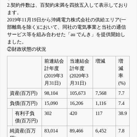
2.契約件数は、百契約未満を四捨五入して表示しており
ます。
2019年11月19日から沖縄電力株式会社の供給エリア(一
部離島を除く)において、同社の電気事業と当社の通信
サービス等を組み合わせた「au でんき」を提供開始し
ました。
②財政状態の状況
前連結会
当連結会
増減
増
計年度
計年度
減
(2019年3
(2020年3
率
月31日)
月31日)
(%)
資産(百万円)
98,104
105,673
7,568
7.7
負債(百万円)
15,090
16,206
1,116
7.4
有利子負
302
420
117
38.9
債(百万円)
純資産(百万
83,014
89,466
6,452
7.8