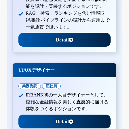
能を設計・実装するポジションです。
RAG・検索・ランキングを含む情報取
得/推論パイプラインの設計から運用まで
一気通貫で担います。
Detail
UI/UXデザイナー
業務委託
正社員
IRBANK初の一人目デザイナーとして、
複雑な金融情報を美しく直感的に届ける
体験をつくるポジションです。
Detail