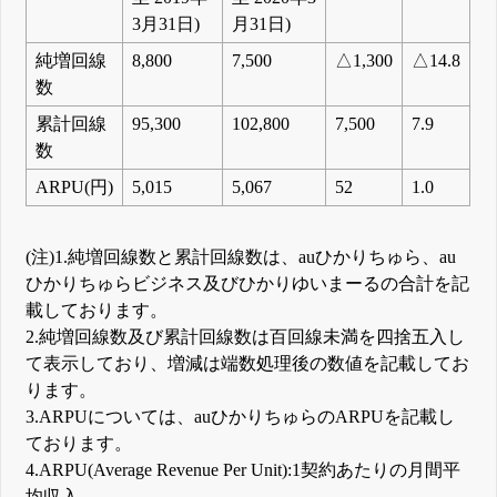
3月31日)
月31日)
純増回線
8,800
7,500
△1,300
△14.8
数
累計回線
95,300
102,800
7,500
7.9
数
ARPU(円)
5,015
5,067
52
1.0
(注)1.純増回線数と累計回線数は、auひかりちゅら、au
ひかりちゅらビジネス及びひかりゆいまーるの合計を記
載しております。
2.純増回線数及び累計回線数は百回線未満を四捨五入し
て表示しており、増減は端数処理後の数値を記載してお
ります。
3.ARPUについては、auひかりちゅらのARPUを記載し
ております。
4.ARPU(Average Revenue Per Unit):1契約あたりの月間平
均収入。