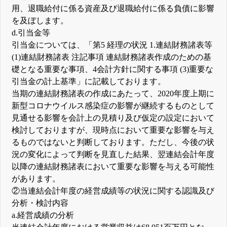
用、退職給付に係る資産及び退職給付に係る負債に影響
を及ぼします。
d.引当金等
引当金については、「第5 経理の状況 1.連結財務諸表等
(1)連結財務諸表 注記事項 連結財務諸表作成のための基
礎となる重要な事項、4会計方針に関する事項 (3)重要な
引当金の計上基準」に記載しております。
当期の連結財務諸表の作成にあたって、2020年度上期に
新型コロナウイルス感染症の影響が継続するものとして
見通せる影響を会計上の見積り及び仮定の設定において
検討しておりますが、現時点において重要な影響を与え
るものではないと判断しております。ただし、今後の状
況の変化によって判断を見直した結果、翌連結会計年度
以降の連結財務諸表において重要な影響を与える可能性
があります。
②当連結会計年度の経営成績等の状況に関する認識及び
分析・検討内容
a.経営成績の分析