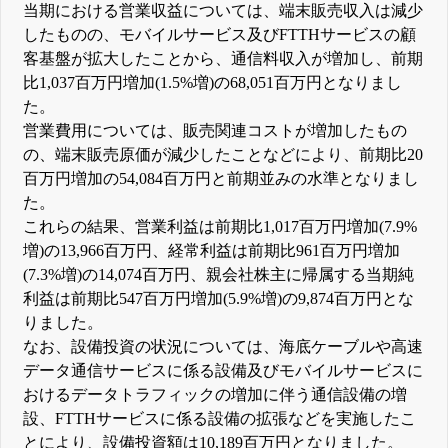
当期における営業収益については、端末販売収入は減少
したものの、モバイルサービス及びFTTHサービスの顧
客基盤が拡大したことから、通信料収入が増加し、前期
比1,037百万円増加(1.5%増)の68,051百万円となりまし
た。
営業費用については、販売関連コストが増加したもの
の、端末販売原価が減少したことなどにより、前期比20
百万円増加の54,084百万円と前期並みの水準となりまし
た。
これらの結果、営業利益は前期比1,017百万円増加(7.9%
増)の13,966百万円、経常利益は前期比961百万円増加
(7.3%増)の14,074百万円、親会社株主に帰属する当期純
利益は前期比547百万円増加(5.9%増)の9,874百万円とな
りました。
なお、設備投資の状況については、海底ケーブルや高速
データ通信サービスに係る設備及びモバイルサービスに
おけるデータトラフィックの増加に伴う通信設備の増
設、FTTHサービスに係る設備の拡張などを実施したこ
とにより、設備投資額は10,189百万円となりました。