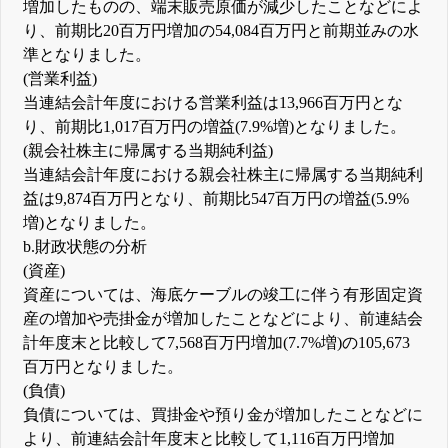
増加したものの、端末販売原価が減少したことなどによ
り、前期比20百万円増加の54,084百万円と前期並みの水
準となりました。
(営業利益)
当連結会計年度における営業利益は13,966百万円とな
り、前期比1,017百万円の増益(7.9%増)となりました。
(親会社株主に帰属する当期純利益)
当連結会計年度における親会社株主に帰属する当期純利
益は9,874百万円となり、前期比547百万円の増益(5.9%
増)となりました。
b.財政状態の分析
(資産)
資産については、海底ケーブルの竣工に伴う有形固定資
産の増加や売掛金が増加したことなどにより、前連結会
計年度末と比較して7,568百万円増加(7.7%増)の105,673
百万円となりました。
(負債)
負債については、買掛金や預り金が増加したことなどに
より、前連結会計年度末と比較して1,116百万円増加