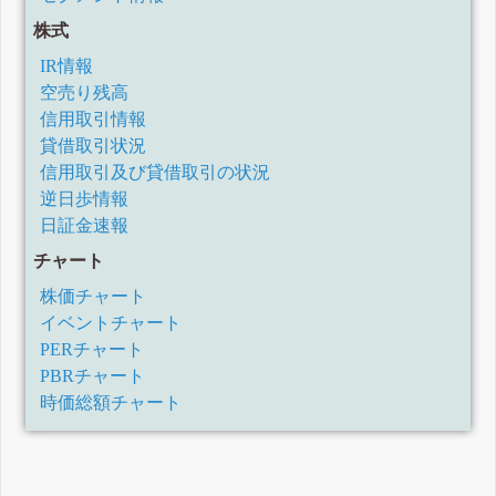
四半期報告書-第29期第1四半期(平成31年4月1日-令和1年6月30日)
株式
有価証券報告書-第28期(平成30年4月1日-平成31年3月31日)
IR情報
四半期報告書-第28期第3四半期(平成30年10月1日-平成30年12月31
空売り残高
日)
信用取引情報
四半期報告書-第28期第2四半期(平成30年7月1日-平成30年9月30日)
貸借取引状況
四半期報告書-第28期第1四半期(平成30年4月1日-平成30年6月30日)
信用取引及び貸借取引の状況
有価証券報告書-第27期(平成29年4月1日-平成30年3月31日)
逆日歩情報
日証金速報
チャート
株価チャート
イベントチャート
PERチャート
PBRチャート
時価総額チャート