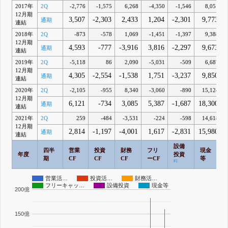
2017年
2Q
-2,776
-1,575
6,268
-4,350
-1,546
8,051
12月期
3,507
-2,303
2,433
1,204
-2,301
9,773
通期
連結
2018年
2Q
-873
-578
1,069
-1,451
-1,397
9,388
12月期
4,593
-777
-3,916
3,816
-2,297
9,673
通期
連結
2019年
2Q
-5,118
86
2,090
-5,031
-509
6,687
12月期
4,305
-2,554
-1,538
1,751
-3,237
9,850
通期
連結
2020年
2Q
-2,105
-955
8,340
-3,060
-890
15,124
12月期
6,121
-734
3,085
5,387
-1,687
18,300
通期
連結
2021年
2Q
259
-484
-3,531
-224
-598
14,618
12月期
2,814
-1,197
-4,001
1,617
-2,831
15,980
通期
連結
設備
四半
営業
投資
財務
フリ
現金
年度
投資
期
CF
CF
CF
ーCF
等
#1
営業活…
投資活…
財務活…
フリーキャッ…
設備投資
現金等
200億
150億