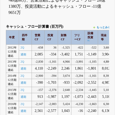
-40億60万、営業活動によるキャッシュ・フロー 28億
1380万、投資活動によるキャッシュ・フロー -11億
9651万
キャッシュ・フロー計算書 (百万円)
もっとみる
設備
四半
営業
投資
財務
フリ
現金
年度
投資
期
CF
CF
CF
ーCF
等
#1
2012年
2Q
-658
36
-1,325
-622
-522
3,608
12月期
2,085
-334
-3,402
1,751
-1,149
3,904
通期
連結
2013年
2Q
-2,830
-1,161
4,966
-3,991
-1,105
4,880
12月期
4,110
-2,249
2,246
1,861
-1,801
8,012
通期
連結
2014年
2Q
-2,900
-394
3,674
-3,294
-1,161
8,392
12月期
-390
-1,703
-933
-2,092
-2,552
4,987
通期
連結
2015年
2Q
-157
-2,376
2,648
-2,534
-1,445
5,101
12月期
913
-1,987
1,197
-1,073
-2,443
5,110
通期
連結
2016年
2Q
-2,147
-2,083
5,424
-4,230
-1,663
6,300
12月期
2,561
-2,577
1,043
-16
-2,240
6,136
通期
連結