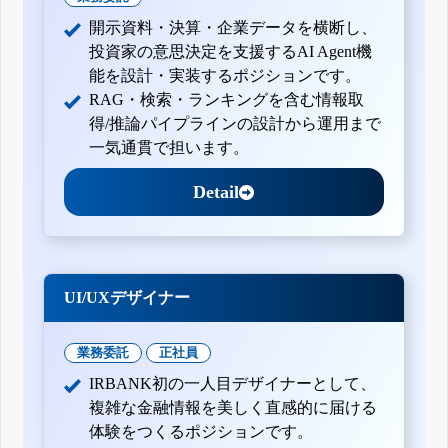
開示資料・決算・企業データを横断し、
投資家の意思決定を支援するAI Agent機
能を設計・実装するポジションです。
RAG・検索・ランキングを含む情報取
得/推論パイプラインの設計から運用まで
一気通貫で担います。
Detail
UI/UXデザイナー
業務委託
正社員
IRBANK初の一人目デザイナーとして、
複雑な金融情報を美しく直感的に届ける
体験をつくるポジションです。