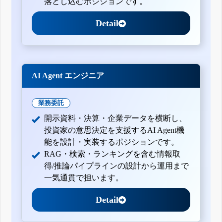
落とし込むポジションです。
有価証券報告書-第32期(平成23年4月1日-平成24年3月31日)
Detail
四半期報告書-第32期第3四半期(平成23年10月1日-平成23年12月31
日)
四半期報告書-第32期第2四半期(平成23年7月1日-平成23年9月30日)
四半期報告書-第32期第1四半期(平成23年4月1日-平成23年6月30日)
訂正有価証券報告書-第31期(平成22年4月1日-平成23年3月31日)
AI Agent エンジニア
訂正有価証券報告書-第30期(平成21年4月1日-平成22年3月31日)
有価証券報告書-第31期(平成22年4月1日-平成23年3月31日)
業務委託
四半期報告書-第31期第3四半期(平成22年10月1日-平成22年12月31
日)
開示資料・決算・企業データを横断し、
有価証券報告書-第30期(平成21年4月1日-平成22年3月31日)
投資家の意思決定を支援するAI Agent機
訂正有価証券報告書-第29期(平成20年4月1日-平成21年3月31日)
能を設計・実装するポジションです。
有価証券報告書-第29期(平成20年4月1日-平成21年3月31日)
RAG・検索・ランキングを含む情報取
得/推論パイプラインの設計から運用まで
一気通貫で担います。
Detail