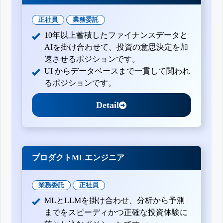
四半期報告書-第36期第2四半期(平成27年7月1日-平成27年9月30日)
正社員
業務委託
四半期報告書-第36期第1四半期(平成27年4月1日-平成27年6月30日)
訂正有価証券報告書-第35期(平成26年4月1日-平成27年3月31日)
10年以上蓄積したファイナンスデータと
有価証券報告書-第35期(平成26年4月1日-平成27年3月31日)
AIを掛け合わせて、投資の意思決定を加
四半期報告書-第35期第3四半期(平成26年10月1日-平成26年12月31
速させるポジションです。
日)
UI からデータベースまで一貫して関われ
四半期報告書-第35期第2四半期(平成26年7月1日-平成26年9月30日)
るポジションです。
訂正有価証券報告書-第34期(平成25年4月1日-平成26年3月31日)
Detail
四半期報告書-第35期第1四半期(平成26年4月1日-平成26年6月30日)
有価証券報告書-第34期(平成25年4月1日-平成26年3月31日)
四半期報告書-第34期第3四半期(平成25年10月1日-平成25年12月31
日)
四半期報告書-第34期第2四半期(平成25年7月1日-平成25年9月30日)
プロダクトMLエンジニア
四半期報告書-第34期第1四半期(平成25年4月1日-平成25年6月30日)
有価証券報告書-第33期(平成24年4月1日-平成25年3月31日)
業務委託
正社員
四半期報告書-第33期第3四半期(平成24年10月1日-平成24年12月31
日)
MLとLLMを掛け合わせ、分析から予測
四半期報告書-第33期第2四半期(平成24年7月1日-平成24年9月30日)
までをスピーディかつ正確な投資体験に
四半期報告書-第33期第1四半期(平成24年4月1日-平成24年6月30日)