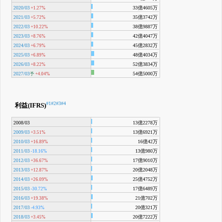
2020/03
33億4605万
+1.27%
2021/03
35億3742万
+5.72%
2022/03
38億9887万
+10.22%
2023/03
42億4047万
+8.76%
2024/03
45億2832万
+6.79%
2025/03
48億4034万
+6.89%
2026/03
52億3834万
+8.22%
2027/03
54億5000万
予
+4.04%
#1
#2
#3
#4
利益(IFRS)
2008/03
13億2278万
2009/03
13億6921万
+3.51%
2010/03
16億42万
+16.89%
2011/03
13億980万
-18.16%
2012/03
17億9010万
+36.67%
2013/03
20億2048万
+12.87%
2014/03
25億4752万
+26.09%
2015/03
17億6489万
-30.72%
2016/03
21億702万
+19.38%
2017/03
20億321万
-4.93%
2018/03
20億7222万
+3.45%