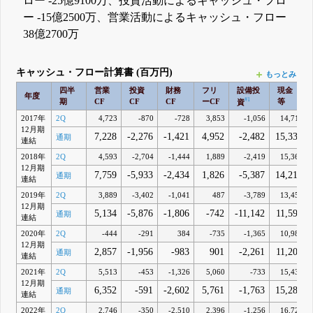
ロー -25億9100万、投資活動によるキャッシュ・フロ
ー -15億2500万、営業活動によるキャッシュ・フロー
38億2700万
キャッシュ・フロー計算書 (百万円)
もっとみる
四半
営業
投資
財務
フリ
設備投
現金
年度
#1
期
CF
CF
CF
ーCF
等
資
2017年
2Q
4,723
-870
-728
3,853
-1,056
14,717
12月期
7,228
-2,276
-1,421
4,952
-2,482
15,334
通期
連結
2018年
2Q
4,593
-2,704
-1,444
1,889
-2,419
15,363
12月期
7,759
-5,933
-2,434
1,826
-5,387
14,210
通期
連結
2019年
2Q
3,889
-3,402
-1,041
487
-3,789
13,450
12月期
5,134
-5,876
-1,806
-742
-11,142
11,590
通期
連結
2020年
2Q
-444
-291
384
-735
-1,365
10,987
12月期
2,857
-1,956
-983
901
-2,261
11,200
通期
連結
2021年
2Q
5,513
-453
-1,326
5,060
-733
15,433
12月期
6,352
-591
-2,602
5,761
-1,763
15,289
通期
連結
2022年
2Q
2,746
-350
-2,510
2,396
-1,256
16,728