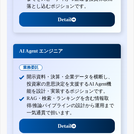
落とし込むポジションです。
Detail
AI Agent エンジニア
業務委託
開示資料・決算・企業データを横断し、
投資家の意思決定を支援するAI Agent機
能を設計・実装するポジションです。
RAG・検索・ランキングを含む情報取
得/推論パイプラインの設計から運用まで
一気通貫で担います。
Detail