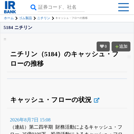
ホーム
ゴム製品
ニチリン
キャッシュ・フローの推移
5184 ニチリン
0
追加
ニチリン（5184）のキャッシュ・フ
ローの推移
β版IRBANKでは、
8月24日まで完全無料
四半期業績・決算の進捗
がさらに
詳しく見られる
無料でβ版をはじめる
登録すると永久30%OFFと米株版の先行利用も付きます
キャッシュ・フローの状況
2026年8月7日 15:08
（連結）第二四半期 財務活動によるキャッシュ・フ