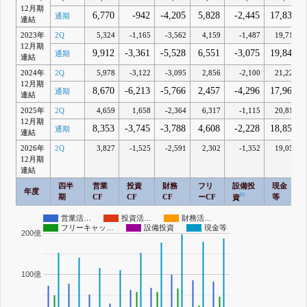
12月期
6,770
-942
-4,205
5,828
-2,445
17,836
通期
連結
2023年
2Q
5,324
-1,165
-3,562
4,159
-1,487
19,714
12月期
9,912
-3,361
-5,528
6,551
-3,075
19,847
通期
連結
2024年
2Q
5,978
-3,122
-3,095
2,856
-2,100
21,222
12月期
8,670
-6,213
-5,766
2,457
-4,296
17,960
通期
連結
2025年
2Q
4,659
1,658
-2,364
6,317
-1,115
20,812
12月期
8,353
-3,745
-3,788
4,608
-2,228
18,858
通期
連結
2026年
2Q
3,827
-1,525
-2,591
2,302
-1,352
19,057
12月期
連結
四半
営業
投資
財務
フリ
設備投
現金
年度
#1
期
CF
CF
CF
ーCF
等
資
営業活…
投資活…
財務活…
フリーキャッ…
設備投資
現金等
200億
100億