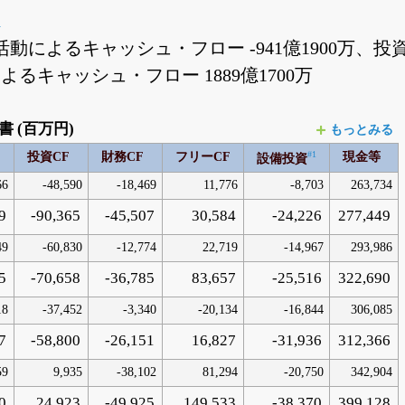
1
動によるキャッシュ・フロー -941億1900万、投
よるキャッシュ・フロー 1889億1700万
 (百万円)
もっとみる
#1
F
投資CF
財務CF
フリーCF
現金等
設備投資
66
-48,590
-18,469
11,776
-8,703
263,734
9
-90,365
-45,507
30,584
-24,226
277,449
49
-60,830
-12,774
22,719
-14,967
293,986
5
-70,658
-36,785
83,657
-25,516
322,690
18
-37,452
-3,340
-20,134
-16,844
306,085
7
-58,800
-26,151
16,827
-31,936
312,366
59
9,935
-38,102
81,294
-20,750
342,904
0
24,923
-49,925
149,533
-38,370
399,128