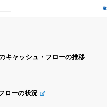
業
3）のキャッシュ・フローの推移
四半期業績・決算の進捗
がさらに詳しく見られる
24日まで完全無料
でβ版をはじめる
OFFと米株版の先行利用も付きます
フローの状況