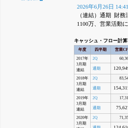
2026年6月26日 14:4
（連結）通期 財務活
1100万、営業活動に
キャッシュ・フロー計算書
年度
四半期
営業C
2017年
2Q
60,3
3月期
120,94
通期
連結
2018年
2Q
83,5
3月期
154,31
通期
連結
2019年
2Q
17,3
3月期
75,62
通期
連結
2020年
2Q
71,3
3月期
124,61
通期