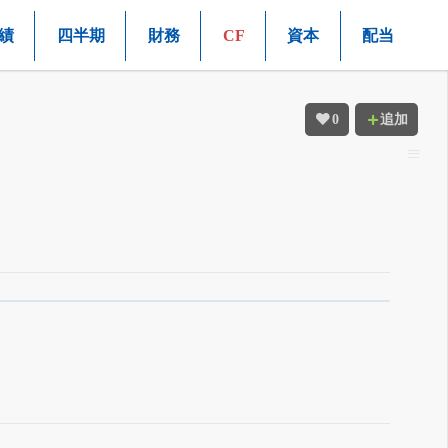
績
四半期
財務
CF
資本
配当
0
追加