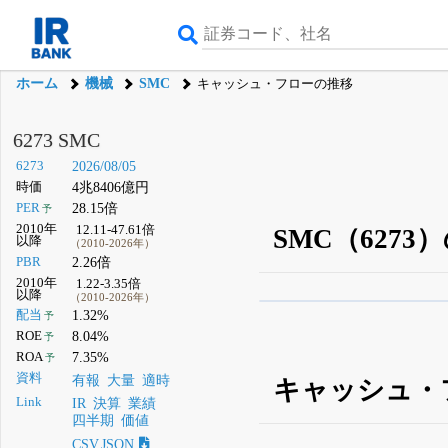
ホーム
機械
SMC
キャッシュ・フローの推移
6273 SMC
6273
2026/08/05
時価
4兆8406億円
PER
28.15倍
予
2010年
12.11-47.61倍
SMC（627
以降
（2010-2026年）
PBR
2.26倍
2010年
1.22-3.35倍
以降
（2010-2026年）
β版IRBANKでは、
8月
配当
1.32%
予
ROE
8.04%
予
無料
ROA
7.35%
予
登録すると永久30%
資料
有報
大量
適時
キャッシュ・
Link
IR
決算
業績
四半期
価値
CSV,JSON