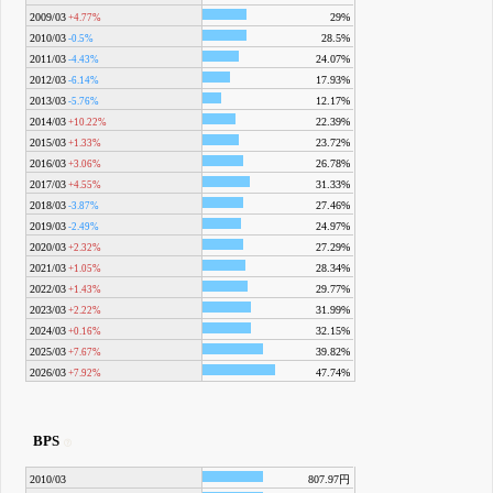
2009/03
29%
+4.77%
2010/03
28.5%
-0.5%
2011/03
24.07%
-4.43%
2012/03
17.93%
-6.14%
2013/03
12.17%
-5.76%
2014/03
22.39%
+10.22%
2015/03
23.72%
+1.33%
2016/03
26.78%
+3.06%
2017/03
31.33%
+4.55%
2018/03
27.46%
-3.87%
2019/03
24.97%
-2.49%
2020/03
27.29%
+2.32%
2021/03
28.34%
+1.05%
2022/03
29.77%
+1.43%
2023/03
31.99%
+2.22%
2024/03
32.15%
+0.16%
2025/03
39.82%
+7.67%
2026/03
47.74%
+7.92%
BPS
2010/03
807.97円