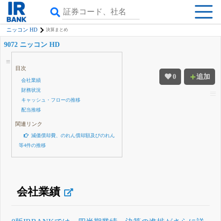
ニッコン HD
決算まとめ
9072 ニッコン HD
目次
0
追加
会社業績
財務状況
キャッシュ・フローの推移
配当推移
関連リンク
減価償却費、のれん償却額及びのれん
等4件の推移
会社業績