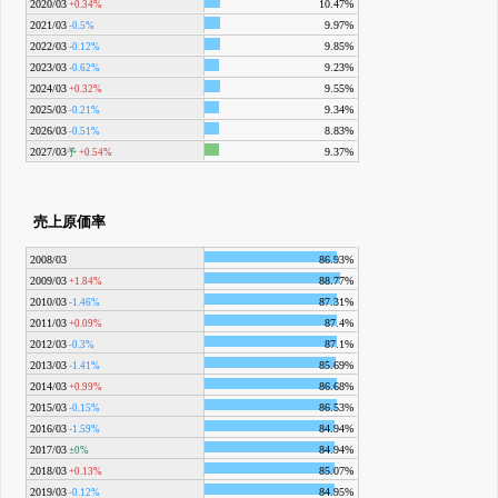
2020/03
10.47%
+0.34%
2021/03
9.97%
-0.5%
2022/03
9.85%
-0.12%
2023/03
9.23%
-0.62%
2024/03
9.55%
+0.32%
2025/03
9.34%
-0.21%
2026/03
8.83%
-0.51%
2027/03
9.37%
予
+0.54%
売上原価率
2008/03
86.93%
2009/03
88.77%
+1.84%
2010/03
87.31%
-1.46%
2011/03
87.4%
+0.09%
2012/03
87.1%
-0.3%
2013/03
85.69%
-1.41%
2014/03
86.68%
+0.99%
2015/03
86.53%
-0.15%
2016/03
84.94%
-1.59%
2017/03
84.94%
±0%
2018/03
85.07%
+0.13%
2019/03
84.95%
-0.12%