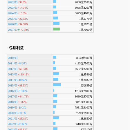
2022/03
7066億3100万
+37.8%
2023/03
8058億4200万
+14.04%
2024/03
9629億4600万
+19.5%
2025/03
1兆1779億
+22.33%
2026/03
1兆5829億
+34.38%
2027/03
1兆7000億
予
+7.39%
包括利益
2010/03
8037億500万
2011/03
4133億7500万
-48.57%
2012/03
6652億3200万
+60.93%
2013/03
1兆4581億
+119.19%
2014/03
1兆3032億
-10.62%
2015/03
2兆635億
+58.33%
2016/03
1783億2800万
-91.36%
2017/03
9660億5700万
+441.73%
2018/03
9841億3300万
+1.87%
2019/03
7951億9100万
-19.2%
2020/03
3729億7100万
-53.1%
2021/03
1兆4650億
+292.8%
2022/03
5618億8700万
-61.65%
2023/03
1兆317億
+83.62%