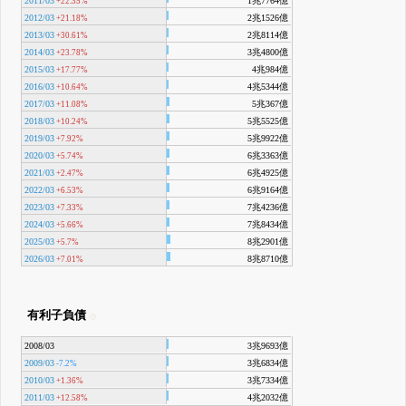
2011/03
1兆7764億
+22.35%
2012/03
2兆1526億
+21.18%
2013/03
2兆8114億
+30.61%
2014/03
3兆4800億
+23.78%
2015/03
4兆984億
+17.77%
2016/03
4兆5344億
+10.64%
2017/03
5兆367億
+11.08%
2018/03
5兆5525億
+10.24%
2019/03
5兆9922億
+7.92%
2020/03
6兆3363億
+5.74%
2021/03
6兆4925億
+2.47%
2022/03
6兆9164億
+6.53%
2023/03
7兆4236億
+7.33%
2024/03
7兆8434億
+5.66%
2025/03
8兆2901億
+5.7%
2026/03
8兆8710億
+7.01%
有利子負債
2008/03
3兆9693億
2009/03
3兆6834億
-7.2%
2010/03
3兆7334億
+1.36%
2011/03
4兆2032億
+12.58%