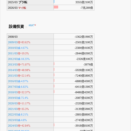
2025/03
プラ転
3355億2100万
2026/03
-7兆289億
マイ転
#6
#7
*
設備投資
2008/03
-1362億1900万
2009/03
-2501億2100万
増+83.62%
2010/03
-2384億4100万
減-4.67%
2011/03
-2844億6300万
増+19.3%
2012/03
-2326億100万
減-18.23%
2013/03
-3979億
増+71.07%
2014/03
-5928億1100万
増+48.98%
2015/03
-7240億5800万
増+22.14%
2016/03
-6880億4300万
減-4.97%
2017/03
-6411億1300万
減-6.82%
2018/03
-8486億4200万
増+32.37%
2019/03
-2087億4200万
減-75.4%
2020/03
-2320億5500万
増+11.17%
2021/03
-3139億5900万
増+35.3%
2022/03
-2881億8800万
減-8.21%
2023/03
-2743億4200万
減-4.8%
2024/03
-3918億8100万
増+42.84%