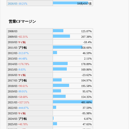
2026/03
59兆4317億
-10.21%
営業CFマージン
2008/03
125.07%
2009/03
207.38%
+82.31%
2010/03
-59.4%
マイ転
2011/03
プラ転
358.66%
2012/03
46.59%
-312.07%
2013/03
2.11%
-44.48%
2014/03
178.89%
+176.78%
2015/03
169.86%
-9.03%
2016/03
-23.62%
マイ転
2017/03
プラ転
104.97%
2018/03
195.58%
+90.61%
2019/03
95.67%
-99.91%
2020/03
154.35%
+58.68%
2021/03
481.66%
+327.31%
2022/03
37.59%
-444.07%
2023/03
-95.98%
マイ転
2024/03
プラ転
6.87%
2025/03
47.65%
+40.78%