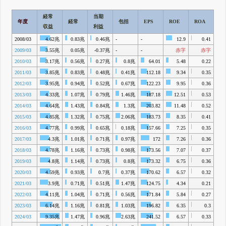
β版IRBANKでは、
8月24日まで完全無料
四半期業績・決算の進捗
がさらに
詳しく見られる
無料でβ版をはじめる
経常
当期
年度
経常
包括
EPS
ROE
ROA
登録すると永久30%OFFと米株版の先行利用も付きます
収益
利益
2008/03
4.62兆
0.83兆
0.46兆
-
-
12.9
0.41
2009/03
3.55兆
0.05兆
-0.37兆
-
-
赤字
赤字
2010/03
3.17兆
0.56兆
0.27兆
0.8兆
64.01
5.48
0.22
2011/03
3.85兆
0.83兆
0.48兆
0.41兆
112.18
9.34
0.35
2012/03
3.95兆
0.94兆
0.52兆
0.67兆
122.23
9.95
0.36
2013/03
4.33兆
1.07兆
0.79兆
1.46兆
187.18
12.51
0.53
2014/03
4.64兆
1.43兆
0.84兆
1.3兆
203.82
11.48
0.52
2015/03
4.85兆
1.32兆
0.75兆
2.06兆
183.73
8.35
0.41
2016/03
4.77兆
0.99兆
0.65兆
0.18兆
157.66
7.25
0.35
2017/03
4.3兆
1.01兆
0.71兆
0.97兆
172
7.26
0.36
2018/03
4.78兆
1.16兆
0.73兆
0.98兆
173.56
7.07
0.37
2019/03
4.8兆
1.14兆
0.73兆
0.8兆
173.32
6.75
0.36
2020/03
4.59兆
0.93兆
0.7兆
0.37兆
170.62
6.57
0.32
2021/03
3.9兆
0.71兆
0.51兆
1.47兆
124.75
4.34
0.21
2022/03
4.11兆
1.04兆
0.71兆
0.56兆
171.84
5.84
0.27
2023/03
6.14兆
1.16兆
0.81兆
1.03兆
196.82
6.35
0.3
2024/03
9.35兆
1.47兆
0.96兆
2.63兆
241.52
6.57
0.33