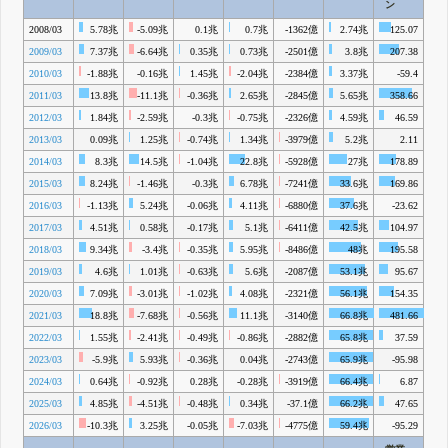
ン
2008/03
5.78兆
-5.09兆
0.1兆
0.7兆
-1362億
2.74兆
125.07
2009/03
7.37兆
-6.64兆
0.35兆
0.73兆
-2501億
3.8兆
207.38
2010/03
-1.88兆
-0.16兆
1.45兆
-2.04兆
-2384億
3.37兆
-59.4
2011/03
13.8兆
-11.1兆
-0.36兆
2.65兆
-2845億
5.65兆
358.66
2012/03
1.84兆
-2.59兆
-0.3兆
-0.75兆
-2326億
4.59兆
46.59
2013/03
0.09兆
1.25兆
-0.74兆
1.34兆
-3979億
5.2兆
2.11
2014/03
8.3兆
14.5兆
-1.04兆
22.8兆
-5928億
27兆
178.89
2015/03
8.24兆
-1.46兆
-0.3兆
6.78兆
-7241億
33.6兆
169.86
2016/03
-1.13兆
5.24兆
-0.06兆
4.11兆
-6880億
37.6兆
-23.62
2017/03
4.51兆
0.58兆
-0.17兆
5.1兆
-6411億
42.5兆
104.97
2018/03
9.34兆
-3.4兆
-0.35兆
5.95兆
-8486億
48兆
195.58
2019/03
4.6兆
1.01兆
-0.63兆
5.6兆
-2087億
53.1兆
95.67
2020/03
7.09兆
-3.01兆
-1.02兆
4.08兆
-2321億
56.1兆
154.35
2021/03
18.8兆
-7.68兆
-0.56兆
11.1兆
-3140億
66.8兆
481.66
2022/03
1.55兆
-2.41兆
-0.49兆
-0.86兆
-2882億
65.8兆
37.59
2023/03
-5.9兆
5.93兆
-0.36兆
0.04兆
-2743億
65.9兆
-95.98
2024/03
0.64兆
-0.92兆
0.28兆
-0.28兆
-3919億
66.4兆
6.87
2025/03
4.85兆
-4.51兆
-0.48兆
0.34兆
-37.1億
66.2兆
47.65
2026/03
-10.3兆
3.25兆
-0.05兆
-7.03兆
-4775億
59.4兆
-95.29