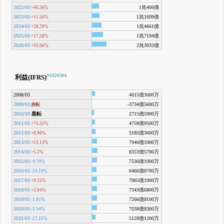
2022/03
1兆406億
+46.36%
2023/03
1兆1609億
+11.56%
2024/03
1兆4661億
+26.29%
2025/03
1兆7194億
+17.28%
2026/03
2兆3033億
+33.96%
#1
#2
#3
#4
利益(IFRS)
2008/03
4615億3600万
2009/03
-3734億5600万
赤転
2010/03
黒転
2715億5900万
2011/03
4758億9500万
+75.25%
2012/03
5185億3600万
+8.96%
2013/03
7940億5900万
+53.13%
2014/03
8353億5700万
+5.2%
2015/03
7536億1000万
-9.79%
2016/03
6466億8700万
-14.19%
2017/03
7065億1900万
+9.25%
2018/03
7343億6800万
+3.94%
2019/03
7266億8100万
-1.05%
2020/03
7038億8300万
-3.14%
2021/03
5128億1200万
-27.15%