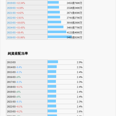
2019/03
2455億7600万
+12.34%
2020/03
2558億3400万
+4.18%
2021/03
2671億4300万
+4.42%
2022/03
2741億2700万
+2.61%
2023/03
3016億2600万
+10.03%
2024/03
3481億7700万
+15.43%
2025/03
4122億4000万
+18.4%
2026/03
5402億9200万
+31.06%
純資産配当率
2013/03
2.9%
2014/03
2.5%
-0.4%
2015/03
2.4%
-0.1%
2016/03
2.4%
±0%
2017/03
2.3%
-0.1%
2018/03
2.4%
+0.1%
2019/03
2.4%
±0%
2020/03
2.4%
±0%
2021/03
2.3%
-0.1%
2022/03
2.4%
+0.1%
2023/03
2.6%
+0.2%