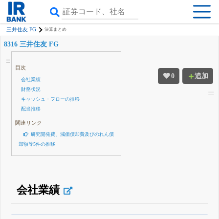
三井住友 FG
決算まとめ
8316 三井住友 FG
目次
0
追加
会社業績
財務状況
キャッシュ・フローの推移
配当推移
関連リンク
研究開発費、減価償却費及びのれん償
却額等5件の推移
会社業績