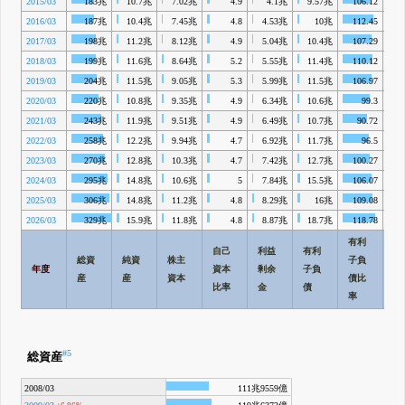
2015/03
183兆
10.7兆
7.02兆
4.9
4.1兆
9.57兆
106.12
21
2016/03
187兆
10.4兆
7.45兆
4.8
4.53兆
10兆
112.45
2
2017/03
198兆
11.2兆
8.12兆
4.9
5.04兆
10.4兆
107.29
23
2018/03
199兆
11.6兆
8.64兆
5.2
5.55兆
11.4兆
110.12
2
2019/03
204兆
11.5兆
9.05兆
5.3
5.99兆
11.5兆
106.97
25
2020/03
220兆
10.8兆
9.35兆
4.9
6.34兆
10.6兆
99.3
26
2021/03
243兆
11.9兆
9.51兆
4.9
6.49兆
10.7兆
90.72
28
2022/03
258兆
12.2兆
9.94兆
4.7
6.92兆
11.7兆
96.5
29
2023/03
270兆
12.8兆
10.3兆
4.7
7.42兆
12.7兆
100.27
31
2024/03
295兆
14.8兆
10.6兆
5
7.84兆
15.5兆
106.07
37
2025/03
306兆
14.8兆
11.2兆
4.8
8.29兆
16兆
109.08
37
2026/03
329兆
15.9兆
11.8兆
4.8
8.87兆
18.7兆
118.78
41
有利
自己
利益
有利
総資
純資
株主
子負
年度
資本
剰余
子負
BP
産
産
資本
債比
比率
金
債
率
#5
総資産
2008/03
111兆9559億