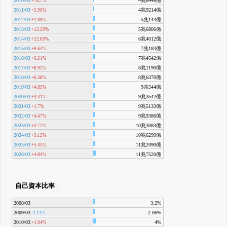
2010/03
4兆6446億
+78.7%
2011/03
4兆9214億
+5.96%
2012/03
5兆143億
+1.89%
2013/03
5兆6806億
+13.29%
2014/03
6兆4012億
+12.69%
2015/03
7兆183億
+9.64%
2016/03
7兆4542億
+6.21%
2017/03
8兆1190億
+8.92%
2018/03
8兆6370億
+6.38%
2019/03
9兆544億
+4.83%
2020/03
9兆3542億
+3.31%
2021/03
9兆5133億
+1.7%
2022/03
9兆9386億
+4.47%
2023/03
10兆3083億
+3.72%
2024/03
10兆6299億
+3.12%
2025/03
11兆2090億
+5.45%
2026/03
11兆7520億
+4.84%
自己資本比率
2008/03
3.2%
2009/03
2.06%
-1.14%
2010/03
4%
+1.94%