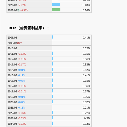
2026/03
10.03%
+2.02%
2027/03
10.56%
予
+0.53%
ROA（総資産利益率）
2008/03
0.41%
2009/03
-
赤字
2010/03
0.22%
2011/03
0.35%
+0.13%
2012/03
0.36%
+0.01%
2013/03
0.53%
+0.17%
2014/03
0.52%
-0.01%
2015/03
0.41%
-0.11%
2016/03
0.35%
-0.06%
2017/03
0.36%
+0.01%
2018/03
0.37%
+0.01%
2019/03
0.36%
-0.01%
2020/03
0.32%
-0.04%
2021/03
0.21%
-0.11%
2022/03
0.27%
+0.06%
2023/03
0.3%
+0.03%
2024/03
0.33%
+0.03%