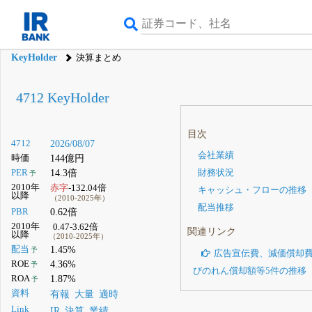
KeyHolder
決算まとめ
4712 KeyHolder
目次
4712
2026/08/07
会社業績
時価
144億円
PER
14.3倍
財務状況
予
2010年
赤字
-132.04倍
キャッシュ・フローの推移
以降
（2010-2025年）
配当推移
PBR
0.62倍
2010年
0.47-3.62倍
関連リンク
以降
（2010-2025年）
配当
1.45%
予
広告宣伝費、減価償却
ROE
4.36%
予
びのれん償却額等5件の推移
ROA
1.87%
予
資料
有報
大量
適時
Link
IR
決算
業績