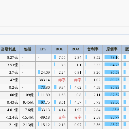
四半期業績・決算の進捗
がさらに詳しく見られる
24日まで完全無料
でβ版をはじめる
当期利益
包括
EPS
ROE
ROA
営利率
原価率
OFFと米株版の先行利用も付きます
8.27億
-
-
7.65
2.84
8.52
78.16
3.53億
-
-
3.3
1.1
3.33
84.75
2.7億
-
24.69
2.24
0.81
3.26
86.58
-42億
-
-383.14
赤字
赤字
1.02
89.25
9.2億
-
73.86
9.94
4.62
4.59
85.83
1.66億
1.09億
11.89
1.63
0.8
2.11
87.57
9.43億
9.45億
67.75
8.61
4.57
5.73
83.56
4.61億
7.6億
33.13
4.14
1.92
2.84
85.6
-12.4億
-15.4億
-89.18
赤字
赤字
2.58
85.77
2.1億
2.13億
15.12
2.18
0.97
3.56
85.72