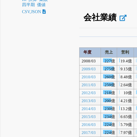
四半期
価値
CSV,JSON
会社業績
β版IRBANKでは、
8月
無料
年度
売上
営利
登録すると永久30%
2008/03
227億
19.4億
2009/03
275億
9.15億
2010/03
260億
8.48億
2011/03
259億
2.64億
2012/03
218億
10億
2013/03
200億
4.21億
2014/03
230億
13.2億
2015/03
234億
6.65億
2016/03
224億
5.79億
2017/03
224億
7.97億