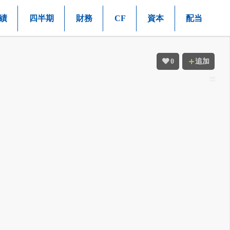
績
四半期
財務
CF
資本
配当
0
追加