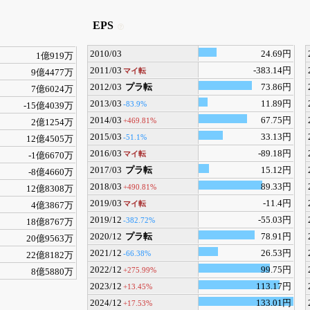
EPS
2010/03
24.69円
1億919万
2011/03
-383.14円
マイ転
9億4477万
2012/03
プラ転
73.86円
7億6024万
2013/03
11.89円
-83.9%
-15億4039万
2014/03
67.75円
+469.81%
2億1254万
2015/03
33.13円
-51.1%
12億4505万
2016/03
-89.18円
マイ転
-1億6670万
2017/03
プラ転
15.12円
-8億4660万
2018/03
89.33円
+490.81%
12億8308万
2019/03
-11.4円
マイ転
4億3867万
2019/12
-55.03円
-382.72%
18億8767万
2020/12
プラ転
78.91円
20億9563万
2021/12
26.53円
-66.38%
22億8182万
2022/12
99.75円
+275.99%
8億5880万
2023/12
113.17円
+13.45%
2024/12
133.01円
+17.53%