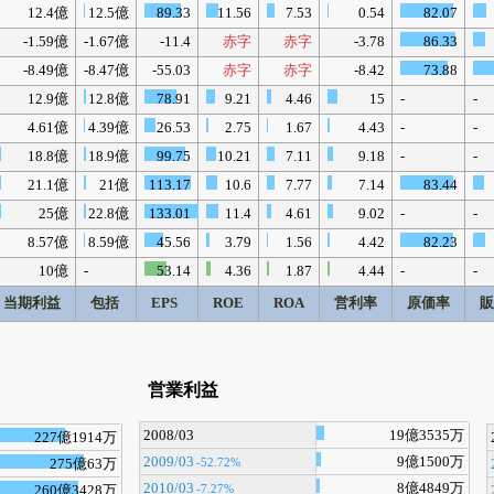
12.4億
12.5億
89.33
11.56
7.53
0.54
82.07
-1.59億
-1.67億
-11.4
赤字
赤字
-3.78
86.33
-8.49億
-8.47億
-55.03
赤字
赤字
-8.42
73.88
12.9億
12.8億
78.91
9.21
4.46
15
-
-
4.61億
4.39億
26.53
2.75
1.67
4.43
-
-
18.8億
18.9億
99.75
10.21
7.11
9.18
-
-
21.1億
21億
113.17
10.6
7.77
7.14
83.44
25億
22.8億
133.01
11.4
4.61
9.02
-
-
8.57億
8.59億
45.56
3.79
1.56
4.42
82.23
10億
-
53.14
4.36
1.87
4.44
-
-
当期利益
包括
EPS
ROE
ROA
営利率
原価率
営業利益
2008/03
19億3535万
227億1914万
2009/03
9億1500万
-52.72%
275億63万
2010/03
8億4849万
-7.27%
260億3428万