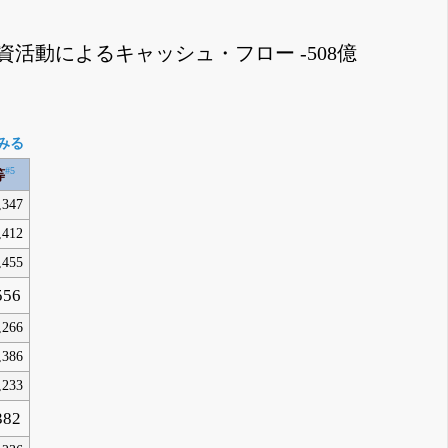
資活動によるキャッシュ・フロー -508億
みる
#5
等
,347
,412
,455
556
,266
,386
,233
382