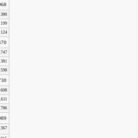
968
,380
,199
,124
470
,747
,381
,598
730
,608
,611
,786
989
,367