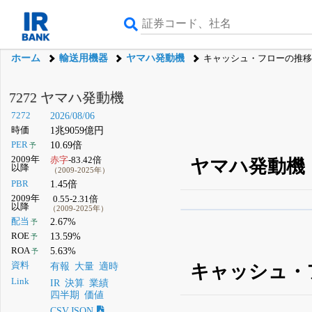
ホーム
輸送用機器
ヤマハ発動機
キャッシュ・フローの推移
7272 ヤマハ発動機
7272
2026/08/06
時価
1兆9059億円
PER
10.69倍
予
2009年
赤字
-83.42倍
ヤマハ発動機
以降
（2009-2025年）
PBR
1.45倍
2009年
0.55-2.31倍
以降
（2009-2025年）
β版IRBANKでは、
8月
配当
2.67%
予
ROE
13.59%
予
無料
ROA
5.63%
予
登録すると永久30%
資料
キャッシュ・
有報
大量
適時
Link
IR
決算
業績
四半期
価値
CSV,JSON