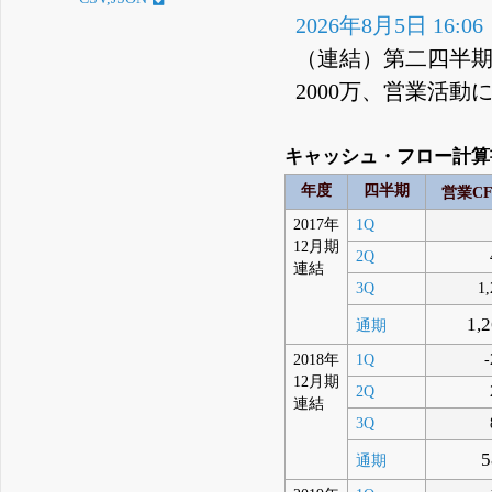
2026年8月5日 16:06
（連結）第二四半期 
2000万、営業活動に
キャッシュ・フロー計算書
年度
四半期
営業C
2017年
1Q
12月期
2Q
連結
3Q
1,
1,
通期
2018年
1Q
-
12月期
2Q
連結
3Q
5
通期