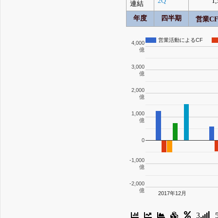
2Q
1,
連結
年度
四半期
営業C
営業活動によるCF
4,000
億
3,000
億
2,000
億
1,000
億
0
-1,000
億
-2,000
億
2017年12月
3