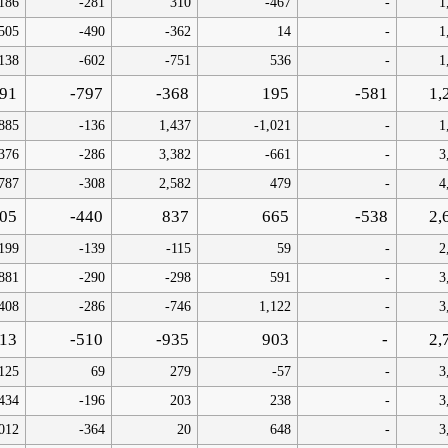
186
-281
310
-467
-
1
505
-490
-362
14
-
1
138
-602
-751
536
-
1
91
-797
-368
195
-581
1,
885
-136
1,437
-1,021
-
1
376
-286
3,382
-661
-
3
787
-308
2,582
479
-
4
105
-440
837
665
-538
2,
199
-139
-115
59
-
2
881
-290
-298
591
-
3
408
-286
-746
1,122
-
3
413
-510
-935
903
-
2,
125
69
279
-57
-
3
434
-196
203
238
-
3
012
-364
20
648
-
3