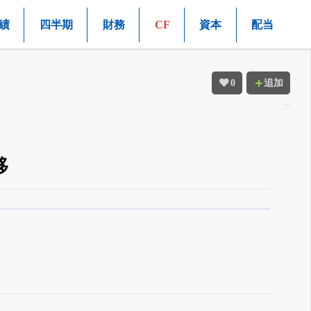
績
四半期
財務
CF
資本
配当
0
追加
移