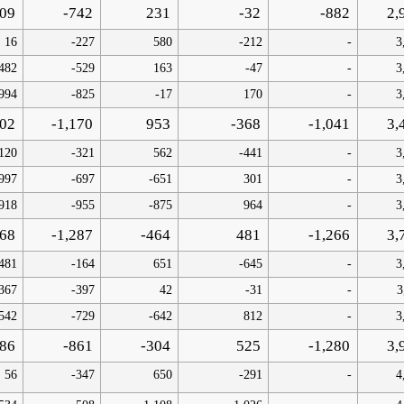
09
-742
231
-32
-882
2,
16
-227
580
-212
-
3
482
-529
163
-47
-
3
994
-825
-17
170
-
3
02
-1,170
953
-368
-1,041
3,
120
-321
562
-441
-
3
997
-697
-651
301
-
3
918
-955
-875
964
-
3
768
-1,287
-464
481
-1,266
3,
481
-164
651
-645
-
3
367
-397
42
-31
-
3
542
-729
-642
812
-
3
386
-861
-304
525
-1,280
3,
56
-347
650
-291
-
4