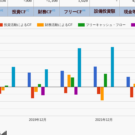
534
-508
-1,108
1,026
-
4
#1
#2
#3
#4
設備投資額
F
投資CF
財務CF
フリーCF
現金
投資活動によるCF
財務活動によるCF
フリーキャッシュ・フロー
2019年12月
2021年12月
5