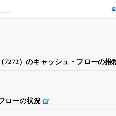
業
（7272）のキャッシュ・フローの推
四半期業績・決算の進捗
がさらに詳しく見られる
24日まで完全無料
でβ版をはじめる
OFFと米株版の先行利用も付きます
フローの状況