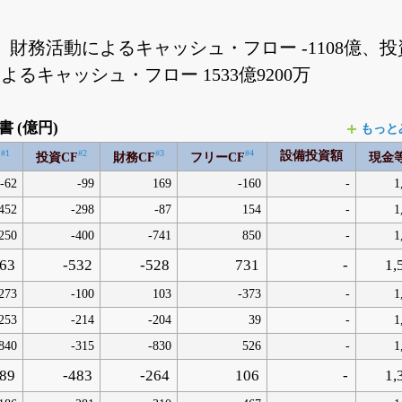
財務活動によるキャッシュ・フロー -1108億、投
よるキャッシュ・フロー 1533億9200万
 (億円)
もっと
#1
#2
#3
#4
設備投資額
F
投資CF
財務CF
フリーCF
現金
-62
-99
169
-160
-
1
452
-298
-87
154
-
1
250
-400
-741
850
-
1
263
-532
-528
731
-
1,
273
-100
103
-373
-
1
253
-214
-204
39
-
1
840
-315
-830
526
-
1
89
-483
-264
106
-
1,